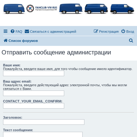
FAQ
Связаться с администрацией
Регистрация
Вход
П
Список форумов
о
Отправить сообщение администрации
и
с
Ваше имя:
Пожалуйста, введите ваше имя, для того чтобы сообщение имело идентификатор.
к
Ваш адрес email:
Пожалуйста, введите действующий адрес электронной почты, чтобы мы могли
связаться с Вами.
CONTACT_YOUR_EMAIL_CONFIRM:
Заголовок:
Текст сообщения: