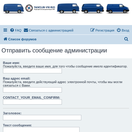
FAQ
Связаться с администрацией
Регистрация
Вход
П
Список форумов
о
Отправить сообщение администрации
и
с
Ваше имя:
Пожалуйста, введите ваше имя, для того чтобы сообщение имело идентификатор.
к
Ваш адрес email:
Пожалуйста, введите действующий адрес электронной почты, чтобы мы могли
связаться с Вами.
CONTACT_YOUR_EMAIL_CONFIRM:
Заголовок:
Текст сообщения: