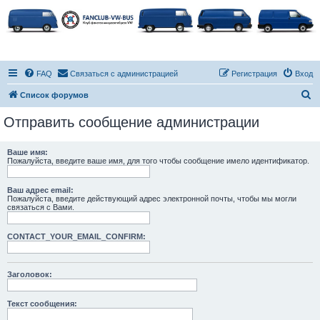
FAQ
Связаться с администрацией
Регистрация
Вход
П
Список форумов
о
Отправить сообщение администрации
и
с
Ваше имя:
Пожалуйста, введите ваше имя, для того чтобы сообщение имело идентификатор.
к
Ваш адрес email:
Пожалуйста, введите действующий адрес электронной почты, чтобы мы могли
связаться с Вами.
CONTACT_YOUR_EMAIL_CONFIRM:
Заголовок:
Текст сообщения: