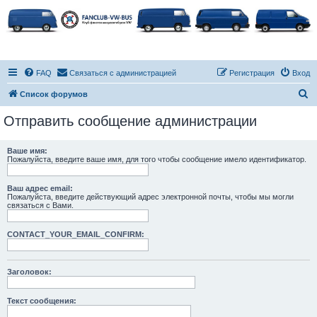
FAQ
Связаться с администрацией
Регистрация
Вход
П
Список форумов
о
Отправить сообщение администрации
и
с
Ваше имя:
Пожалуйста, введите ваше имя, для того чтобы сообщение имело идентификатор.
к
Ваш адрес email:
Пожалуйста, введите действующий адрес электронной почты, чтобы мы могли
связаться с Вами.
CONTACT_YOUR_EMAIL_CONFIRM:
Заголовок:
Текст сообщения: