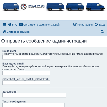
FAQ
Связаться с администрацией
Регистрация
Вход
П
Список форумов
о
Отправить сообщение администрации
и
с
Ваше имя:
Пожалуйста, введите ваше имя, для того чтобы сообщение имело идентификатор.
к
Ваш адрес email:
Пожалуйста, введите действующий адрес электронной почты, чтобы мы могли
связаться с Вами.
CONTACT_YOUR_EMAIL_CONFIRM:
Заголовок:
Текст сообщения: