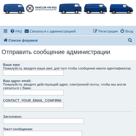
FAQ
Связаться с администрацией
Регистрация
Вход
П
Список форумов
о
Отправить сообщение администрации
и
с
Ваше имя:
Пожалуйста, введите ваше имя, для того чтобы сообщение имело идентификатор.
к
Ваш адрес email:
Пожалуйста, введите действующий адрес электронной почты, чтобы мы могли
связаться с Вами.
CONTACT_YOUR_EMAIL_CONFIRM:
Заголовок:
Текст сообщения: