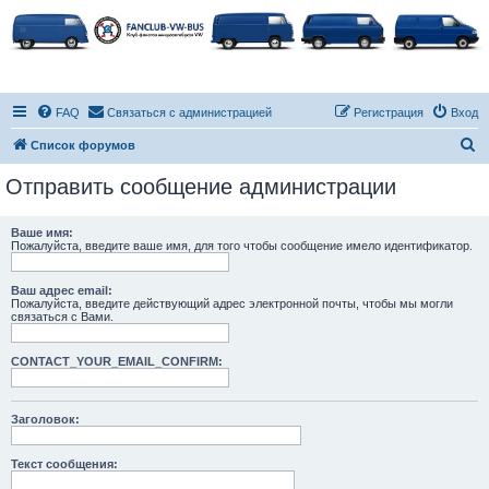
FAQ
Связаться с администрацией
Регистрация
Вход
П
Список форумов
о
Отправить сообщение администрации
и
с
Ваше имя:
Пожалуйста, введите ваше имя, для того чтобы сообщение имело идентификатор.
к
Ваш адрес email:
Пожалуйста, введите действующий адрес электронной почты, чтобы мы могли
связаться с Вами.
CONTACT_YOUR_EMAIL_CONFIRM:
Заголовок:
Текст сообщения: