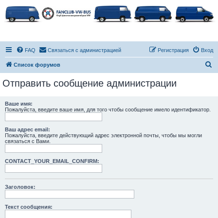
FAQ
Связаться с администрацией
Регистрация
Вход
П
Список форумов
о
Отправить сообщение администрации
и
с
Ваше имя:
Пожалуйста, введите ваше имя, для того чтобы сообщение имело идентификатор.
к
Ваш адрес email:
Пожалуйста, введите действующий адрес электронной почты, чтобы мы могли
связаться с Вами.
CONTACT_YOUR_EMAIL_CONFIRM:
Заголовок:
Текст сообщения: