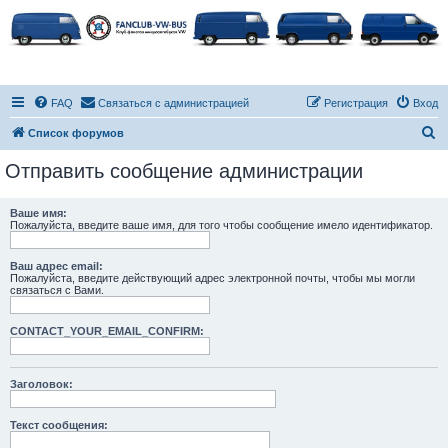
FAQ
Связаться с администрацией
Регистрация
Вход
П
Список форумов
о
Отправить сообщение администрации
и
с
Ваше имя:
Пожалуйста, введите ваше имя, для того чтобы сообщение имело идентификатор.
к
Ваш адрес email:
Пожалуйста, введите действующий адрес электронной почты, чтобы мы могли
связаться с Вами.
CONTACT_YOUR_EMAIL_CONFIRM:
Заголовок:
Текст сообщения: