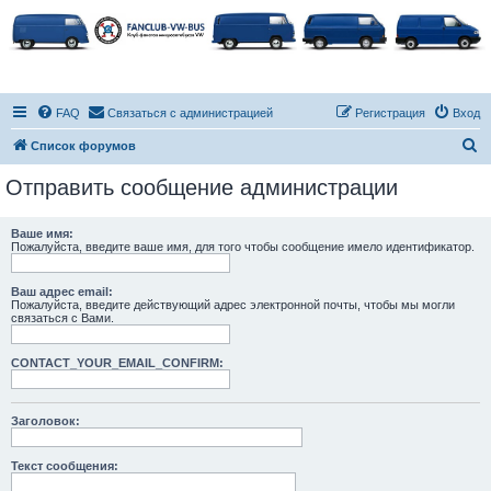
FAQ
Связаться с администрацией
Регистрация
Вход
П
Список форумов
о
Отправить сообщение администрации
и
с
Ваше имя:
Пожалуйста, введите ваше имя, для того чтобы сообщение имело идентификатор.
к
Ваш адрес email:
Пожалуйста, введите действующий адрес электронной почты, чтобы мы могли
связаться с Вами.
CONTACT_YOUR_EMAIL_CONFIRM:
Заголовок:
Текст сообщения: