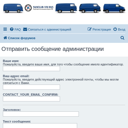
FAQ
Связаться с администрацией
Регистрация
Вход
П
Список форумов
о
Отправить сообщение администрации
и
с
Ваше имя:
Пожалуйста, введите ваше имя, для того чтобы сообщение имело идентификатор.
к
Ваш адрес email:
Пожалуйста, введите действующий адрес электронной почты, чтобы мы могли
связаться с Вами.
CONTACT_YOUR_EMAIL_CONFIRM:
Заголовок:
Текст сообщения: