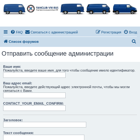
FAQ
Связаться с администрацией
Регистрация
Вход
П
Список форумов
о
Отправить сообщение администрации
и
с
Ваше имя:
Пожалуйста, введите ваше имя, для того чтобы сообщение имело идентификатор.
к
Ваш адрес email:
Пожалуйста, введите действующий адрес электронной почты, чтобы мы могли
связаться с Вами.
CONTACT_YOUR_EMAIL_CONFIRM:
Заголовок:
Текст сообщения: