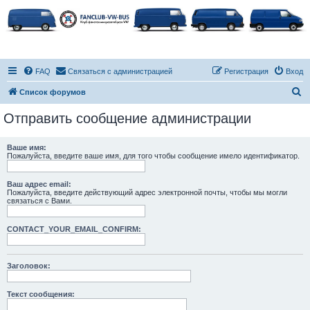
FAQ
Связаться с администрацией
Регистрация
Вход
П
Список форумов
о
Отправить сообщение администрации
и
с
Ваше имя:
Пожалуйста, введите ваше имя, для того чтобы сообщение имело идентификатор.
к
Ваш адрес email:
Пожалуйста, введите действующий адрес электронной почты, чтобы мы могли
связаться с Вами.
CONTACT_YOUR_EMAIL_CONFIRM:
Заголовок:
Текст сообщения: