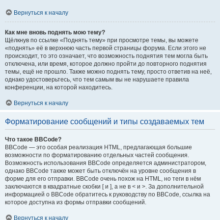
Вернуться к началу
Как мне вновь поднять мою тему?
Щёлкнув по ссылке «Поднять тему» при просмотре темы, вы можете
«поднять» её в верхнюю часть первой страницы форума. Если этого не
происходит, то это означает, что возможность поднятия тем могла быть
отключена, или время, которое должно пройти до повторного поднятия
темы, ещё не прошло. Также можно поднять тему, просто ответив на неё,
однако удостоверьтесь, что тем самым вы не нарушаете правила
конференции, на которой находитесь.
Вернуться к началу
Форматирование сообщений и типы создаваемых тем
Что такое BBCode?
BBCode — это особая реализация HTML, предлагающая большие
возможности по форматированию отдельных частей сообщения.
Возможность использования BBCode определяется администратором,
однако BBCode также может быть отключён на уровне сообщения в
форме для его отправки. BBCode очень похож на HTML, но теги в нём
заключаются в квадратные скобки [ и ], а не в < и >. За дополнительной
информацией о BBCode обратитесь к руководству по BBCode, ссылка на
которое доступна из формы отправки сообщений.
Вернуться к началу