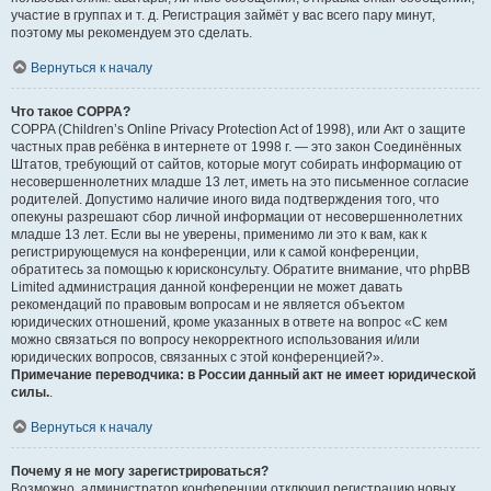
участие в группах и т. д. Регистрация займёт у вас всего пару минут,
поэтому мы рекомендуем это сделать.
Вернуться к началу
Что такое COPPA?
COPPA (Children’s Online Privacy Protection Act of 1998), или Акт о защите
частных прав ребёнка в интернете от 1998 г. — это закон Соединённых
Штатов, требующий от сайтов, которые могут собирать информацию от
несовершеннолетних младше 13 лет, иметь на это письменное согласие
родителей. Допустимо наличие иного вида подтверждения того, что
опекуны разрешают сбор личной информации от несовершеннолетних
младше 13 лет. Если вы не уверены, применимо ли это к вам, как к
регистрирующемуся на конференции, или к самой конференции,
обратитесь за помощью к юрисконсульту. Обратите внимание, что phpBB
Limited администрация данной конференции не может давать
рекомендаций по правовым вопросам и не является объектом
юридических отношений, кроме указанных в ответе на вопрос «С кем
можно связаться по вопросу некорректного использования и/или
юридических вопросов, связанных с этой конференцией?».
Примечание переводчика: в России данный акт не имеет юридической
силы.
.
Вернуться к началу
Почему я не могу зарегистрироваться?
Возможно, администратор конференции отключил регистрацию новых