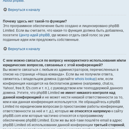
About phpBB
.
Вернуться к началу
Почему здесь нет такой-то функции?
Это программное обеспечение было создано и лицензировано phpBB
Limited. Если вы считаете, что какая-то функция должна быть добавлена,
посетите
Центр идей phpBB
, где можно отдать свой голос за уже
поданные идеи или предложить собственные.
Вернуться к началу
С кем можно связаться по вопросу некорректного использования и/или
юридических вопросов, связанных с этой конференцией?
Вы можете связаться с любым из администраторов, перечисленных в
списке на странице «Наша команда». Если вы не получили ответа,
свяжитесь с владельцем домена (сделайте
whois lookup
) или, если
конференция находится на бесплатном домене (например, chat.ru,
Yahoo!, free.fr, f2s.com и т. п.), с руководством или техподдержкой данного
домена. Учтите, что phpBB Limited
не имеет никакого контроля над
данной конференцией
и не может нести никакой ответственности за то,
кем и как данная конференция используется. Не обращайтесь к phpBB
Limited по юридическим вопросам (о приостановке работы конференции,
ответственности за неё и т. д.), которые
не относятся напрямую
к сайту
phpBB.com или которые частично относятся к программному
обеспечению phpBB Limited. Если же вы всё-таки пошлёте email в адрес
phpBB Limited об использовании данной конференции
третьей стороной
,