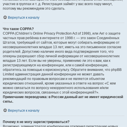
участие в группах и т. д. Регистрация займёт у вас всего пару минут,
поэтому мы рекомендуем это сделать.
Вернуться к началу
Что такое COPPA?
COPPA (Children’s Online Privacy Protection Act of 1998), или Акт о защите
частных прав ребёнка в интернете от 1998 г. — это закон Соединённых
Штатов, требующий от сайтов, которые могут собирать информацию от
несовершеннолетних младше 13 лет, иметь на это письменное согласие
родителей. Допустимо наличие иного вида подтверждения того, что
опекуны разрешают сбор личной информации от несовершеннолетних
младше 13 лет. Если вы не уверены, применимо ли это к вам, как к
регистрирующемуся на конференции, или к самой конференции,
обратитесь за помощью к юрисконсульту. Обратите внимание, что phpBB
Limited администрация данной конференции не может давать
рекомендаций по правовым вопросам и не является объектом
юридических отношений, кроме указанных в ответе на вопрос «С кем
можно связаться по вопросу некорректного использования и/или
юридических вопросов, связанных с этой конференцией?».
Примечание переводчика: в России данный акт не имеет юридической
силы.
.
Вернуться к началу
Почему я не могу зарегистрироваться?
Возможно, администратор конференции отключил регистрацию новых