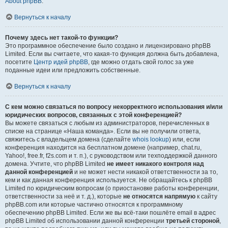
About phpBB
.
Вернуться к началу
Почему здесь нет такой-то функции?
Это программное обеспечение было создано и лицензировано phpBB
Limited. Если вы считаете, что какая-то функция должна быть добавлена,
посетите
Центр идей phpBB
, где можно отдать свой голос за уже
поданные идеи или предложить собственные.
Вернуться к началу
С кем можно связаться по вопросу некорректного использования и/или
юридических вопросов, связанных с этой конференцией?
Вы можете связаться с любым из администраторов, перечисленных в
списке на странице «Наша команда». Если вы не получили ответа,
свяжитесь с владельцем домена (сделайте
whois lookup
) или, если
конференция находится на бесплатном домене (например, chat.ru,
Yahoo!, free.fr, f2s.com и т. п.), с руководством или техподдержкой данного
домена. Учтите, что phpBB Limited
не имеет никакого контроля над
данной конференцией
и не может нести никакой ответственности за то,
кем и как данная конференция используется. Не обращайтесь к phpBB
Limited по юридическим вопросам (о приостановке работы конференции,
ответственности за неё и т. д.), которые
не относятся напрямую
к сайту
phpBB.com или которые частично относятся к программному
обеспечению phpBB Limited. Если же вы всё-таки пошлёте email в адрес
phpBB Limited об использовании данной конференции
третьей стороной
,