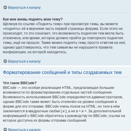
Вернуться к началу
Как мне вновь поднять мою тему?
Щёлкнув по ссылке «Поднять тему» при просмотре темы, вы можете
«поднять» её в верхнюю часть первой страницы форума. Если этого не
происходит, то это означает, что возможность поднятия тем могла быть
отключена, или время, которое должно пройти до повторного поднятия
темы, ещё не прошло. Также можно поднять тему, просто ответив на неё,
однако удостоверьтесь, что тем самым вы не нарушаете правила
конференции, на которой находитесь.
Вернуться к началу
Форматирование сообщений и типы создаваемых тем
Что такое BBCode?
BBCode — это особая реализация HTML, предлагающая большие
возможности по форматированию отдельных частей сообщения.
Возможность использования BBCode определяется администратором,
однако BBCode также может быть отключён на уровне сообщения в
форме для его отправки. BBCode очень похож на HTML, но теги в нём
заключаются в квадратные скобки [ и ], а не в < и >. За дополнительной
информацией о BBCode обратитесь к руководству по BBCode, ссылка на
которое доступна из формы отправки сообщений.
Вернуться к началу