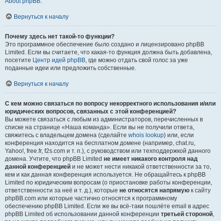
About phpBB
.
Вернуться к началу
Почему здесь нет такой-то функции?
Это программное обеспечение было создано и лицензировано phpBB
Limited. Если вы считаете, что какая-то функция должна быть добавлена,
посетите
Центр идей phpBB
, где можно отдать свой голос за уже
поданные идеи или предложить собственные.
Вернуться к началу
С кем можно связаться по вопросу некорректного использования и/или
юридических вопросов, связанных с этой конференцией?
Вы можете связаться с любым из администраторов, перечисленных в
списке на странице «Наша команда». Если вы не получили ответа,
свяжитесь с владельцем домена (сделайте
whois lookup
) или, если
конференция находится на бесплатном домене (например, chat.ru,
Yahoo!, free.fr, f2s.com и т. п.), с руководством или техподдержкой данного
домена. Учтите, что phpBB Limited
не имеет никакого контроля над
данной конференцией
и не может нести никакой ответственности за то,
кем и как данная конференция используется. Не обращайтесь к phpBB
Limited по юридическим вопросам (о приостановке работы конференции,
ответственности за неё и т. д.), которые
не относятся напрямую
к сайту
phpBB.com или которые частично относятся к программному
обеспечению phpBB Limited. Если же вы всё-таки пошлёте email в адрес
phpBB Limited об использовании данной конференции
третьей стороной
,