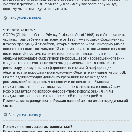
участие в группах и т. д. Регистрация займёт у вас всего пару минут,
поэтому мы рекомендуем это сделать.
Вернуться к началу
Что такое COPPA?
COPPA (Children’s Online Privacy Protection Act of 1998), или Акт о защите
частных прав ребёнка в интернете от 1998 г. — это закон Соединённых
Штатов, требующий от сайтов, которые могут собирать информацию от
несовершеннолетних младше 13 лет, иметь на это письменное согласие
родителей. Допустимо наличие иного вида подтверждения того, что
опекуны разрешают сбор личной информации от несовершеннолетних
младше 13 лет. Если вы не уверены, применимо ли это к вам, как к
регистрирующемуся на конференции, или к самой конференции,
обратитесь за помощью к юрисконсульту. Обратите внимание, что phpBB
Limited администрация данной конференции не может давать
рекомендаций по правовым вопросам и не является объектом
юридических отношений, кроме указанных в ответе на вопрос «С кем
можно связаться по вопросу некорректного использования и/или
юридических вопросов, связанных с этой конференцией?».
Примечание переводчика: в России данный акт не имеет юридической
силы.
.
Вернуться к началу
Почему я не могу зарегистрироваться?
Возможно, администратор конференции отключил регистрацию новых