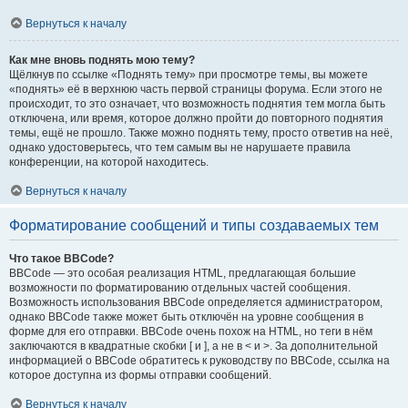
Вернуться к началу
Как мне вновь поднять мою тему?
Щёлкнув по ссылке «Поднять тему» при просмотре темы, вы можете
«поднять» её в верхнюю часть первой страницы форума. Если этого не
происходит, то это означает, что возможность поднятия тем могла быть
отключена, или время, которое должно пройти до повторного поднятия
темы, ещё не прошло. Также можно поднять тему, просто ответив на неё,
однако удостоверьтесь, что тем самым вы не нарушаете правила
конференции, на которой находитесь.
Вернуться к началу
Форматирование сообщений и типы создаваемых тем
Что такое BBCode?
BBCode — это особая реализация HTML, предлагающая большие
возможности по форматированию отдельных частей сообщения.
Возможность использования BBCode определяется администратором,
однако BBCode также может быть отключён на уровне сообщения в
форме для его отправки. BBCode очень похож на HTML, но теги в нём
заключаются в квадратные скобки [ и ], а не в < и >. За дополнительной
информацией о BBCode обратитесь к руководству по BBCode, ссылка на
которое доступна из формы отправки сообщений.
Вернуться к началу