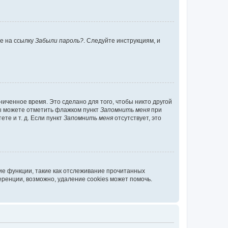
те на ссылку
Забыли пароль?
. Следуйте инструкциям, и
иченное время. Это сделано для того, чтобы никто другой
вы можете отметить флажком пункт
Запомнить меня
при
те и т. д. Если пункт
Запомнить меня
отсутствует, это
ие функции, такие как отслеживание прочитанных
ренции, возможно, удаление cookies может помочь.