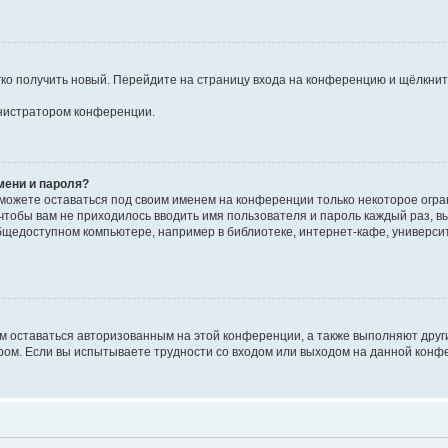
егко получить новый. Перейдите на страницу входа на конференцию и щёлкни
инистратором конференции.
мени и пароля?
сможете оставаться под своим именем на конференции только некоторое огран
 чтобы вам не приходилось вводить имя пользователя и пароль каждый раз, 
щедоступном компьютере, например в библиотеке, интернет-кафе, университе
ам оставаться авторизованным на этой конференции, а также выполняют друг
ом. Если вы испытываете трудности со входом или выходом на данной конфе