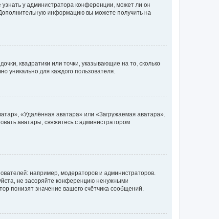
е узнать у администратора конференции, может ли он
к. Дополнительную информацию вы можете получить на
очки, квадратики или точки, указывающие на то, сколько
чно уникально для каждого пользователя.
ватар», «Удалённая аватара» или «Загружаемая аватара».
ьзовать аватары, свяжитесь с администратором
ователей: например, модераторов и администраторов.
уйста, не засоряйте конференцию ненужными
тор понизят значение вашего счётчика сообщений.