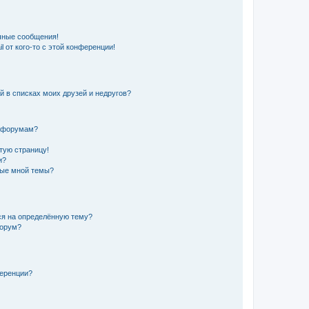
чные сообщения!
 от кого-то с этой конференции!
й в списках моих друзей и недругов?
и форумам?
стую страницу!
и?
ные мной темы?
ься на определённую тему?
форум?
ференции?