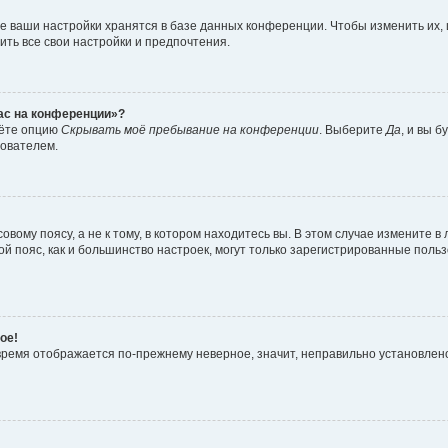
е ваши настройки хранятся в базе данных конференции. Чтобы изменить их,
ить все свои настройки и предпочтения.
час на конференции»?
дёте опцию
Скрывать моё пребывание на конференции
. Выберите
Да
, и вы 
зователем.
вому поясу, а не к тому, в котором находитесь вы. В этом случае измените в 
овой пояс, как и большинство настроек, могут только зарегистрированные пол
ое!
о время отображается по-прежнему неверное, значит, неправильно установле