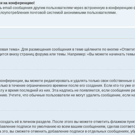
ти на конференцию!
ь email-сообщения другим пользователям через встроенную в конференцию ф
ь злоупотребления почтовой системой анонимными пользователями.
овая тема». Для размещения сообщения в теме щёлкните по кнопке «Ответит
ится внизу страниц форума или темы. Например: «Вы можете начинать темы»
конференции, вы можете редактировать и удалять только свои собственные 
ько в течение ограниченного времени после его создания. Если кто-то уже 
дату и время последней из них. Эта надпись не появляется, если сообщение 
ию. Учтите, что обычные пользователи не могут удалить сообщение, если на 
создать её в личном разделе. После этого вы можете отметить флажком пун
обавление подписи по умолчанию ко всем вашим сообщениям, сделав соотве
а это, вы сможете отменить добавление подписи в отдельных сообщениях, у