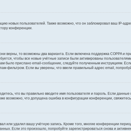
ию новых пользователей. Также возможно, что он заблокировал ваш IP-адре
атору конференции.
они верны, то возможны два варианта. Если включена поддержка COPPA и при 
уется, чтобы все новые учётные записи были активированы пользователями
ам было прислано email-сообщение, следуйте полученным инструкциям. Если
пам-фильтром. Если вы уверены, что ввели правильный адрес email, попробу
едитесь, что вы правильно вводите имя пользователя и пароль. Если данные
Также возможно, что допущена ошибка в конфигурации конференции, свяжитес
вал или удалил вашу учётную запись. Кроме того, многие конференции перио
ных. Если это произошло, попробуйте зарегистрироваться снова и активнее 