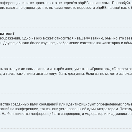
онференции, или же просто никто не перевёл phpBB на ваш язык. Попробуйт
вого пакета не существует, то вы сами можете перевести phpBB на свой язы
ователя?
зображения. Одно из них может относиться к вашему званию, обычно это звёзд
. Другое, обычно более крупное, изображение известно как «аватара» и обы
ь аватару с использованием четырёх инструментов: «Граватар», «Галерея а
, а также какие типы аватар могут быть доступны. Если вы не можете испол
чество созданных вами сообщений или идентифицируют определённых польз
аний на конференции, так как они установлены её администратором. Пожал
е. На большинстве конференций это запрещено, и модератор или администра