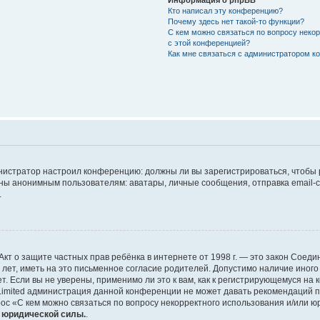
Кто написал эту конференцию?
Почему здесь нет такой-то функции?
С кем можно связаться по вопросу неко
с этой конференцией?
Как мне связаться с администратором 
дминистратор настроил конференцию: должны ли вы зарегистрироваться, чтобы
 анонимным пользователям: аватары, личные сообщения, отправка email-сооб
.
 или Акт о защите частных прав ребёнка в интернете от 1998 г. — это закон Со
т, иметь на это письменное согласие родителей. Допустимо наличие иного
 Если вы не уверены, применимо ли это к вам, как к регистрирующемуся на 
Limited администрация данной конференции не может давать рекомендаций 
ос «С кем можно связаться по вопросу некорректного использования и/или ю
т юридической силы.
.