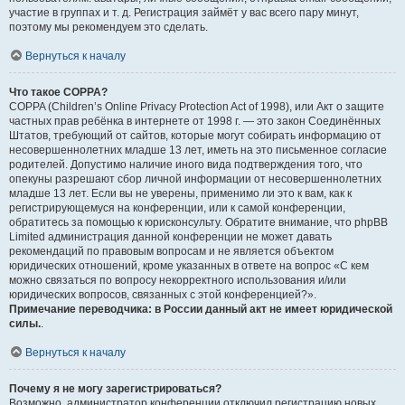
участие в группах и т. д. Регистрация займёт у вас всего пару минут,
поэтому мы рекомендуем это сделать.
Вернуться к началу
Что такое COPPA?
COPPA (Children’s Online Privacy Protection Act of 1998), или Акт о защите
частных прав ребёнка в интернете от 1998 г. — это закон Соединённых
Штатов, требующий от сайтов, которые могут собирать информацию от
несовершеннолетних младше 13 лет, иметь на это письменное согласие
родителей. Допустимо наличие иного вида подтверждения того, что
опекуны разрешают сбор личной информации от несовершеннолетних
младше 13 лет. Если вы не уверены, применимо ли это к вам, как к
регистрирующемуся на конференции, или к самой конференции,
обратитесь за помощью к юрисконсульту. Обратите внимание, что phpBB
Limited администрация данной конференции не может давать
рекомендаций по правовым вопросам и не является объектом
юридических отношений, кроме указанных в ответе на вопрос «С кем
можно связаться по вопросу некорректного использования и/или
юридических вопросов, связанных с этой конференцией?».
Примечание переводчика: в России данный акт не имеет юридической
силы.
.
Вернуться к началу
Почему я не могу зарегистрироваться?
Возможно, администратор конференции отключил регистрацию новых