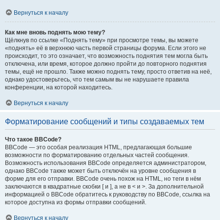
Вернуться к началу
Как мне вновь поднять мою тему?
Щёлкнув по ссылке «Поднять тему» при просмотре темы, вы можете
«поднять» её в верхнюю часть первой страницы форума. Если этого не
происходит, то это означает, что возможность поднятия тем могла быть
отключена, или время, которое должно пройти до повторного поднятия
темы, ещё не прошло. Также можно поднять тему, просто ответив на неё,
однако удостоверьтесь, что тем самым вы не нарушаете правила
конференции, на которой находитесь.
Вернуться к началу
Форматирование сообщений и типы создаваемых тем
Что такое BBCode?
BBCode — это особая реализация HTML, предлагающая большие
возможности по форматированию отдельных частей сообщения.
Возможность использования BBCode определяется администратором,
однако BBCode также может быть отключён на уровне сообщения в
форме для его отправки. BBCode очень похож на HTML, но теги в нём
заключаются в квадратные скобки [ и ], а не в < и >. За дополнительной
информацией о BBCode обратитесь к руководству по BBCode, ссылка на
которое доступна из формы отправки сообщений.
Вернуться к началу