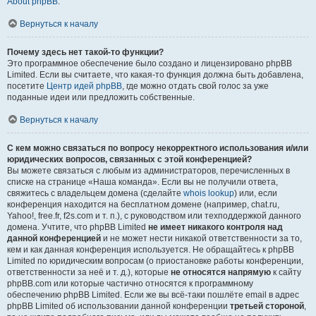
About phpBB
.
Вернуться к началу
Почему здесь нет такой-то функции?
Это программное обеспечение было создано и лицензировано phpBB
Limited. Если вы считаете, что какая-то функция должна быть добавлена,
посетите
Центр идей phpBB
, где можно отдать свой голос за уже
поданные идеи или предложить собственные.
Вернуться к началу
С кем можно связаться по вопросу некорректного использования и/или
юридических вопросов, связанных с этой конференцией?
Вы можете связаться с любым из администраторов, перечисленных в
списке на странице «Наша команда». Если вы не получили ответа,
свяжитесь с владельцем домена (сделайте
whois lookup
) или, если
конференция находится на бесплатном домене (например, chat.ru,
Yahoo!, free.fr, f2s.com и т. п.), с руководством или техподдержкой данного
домена. Учтите, что phpBB Limited
не имеет никакого контроля над
данной конференцией
и не может нести никакой ответственности за то,
кем и как данная конференция используется. Не обращайтесь к phpBB
Limited по юридическим вопросам (о приостановке работы конференции,
ответственности за неё и т. д.), которые
не относятся напрямую
к сайту
phpBB.com или которые частично относятся к программному
обеспечению phpBB Limited. Если же вы всё-таки пошлёте email в адрес
phpBB Limited об использовании данной конференции
третьей стороной
,