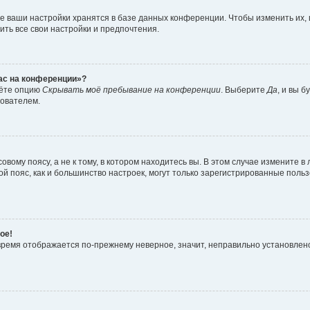
е ваши настройки хранятся в базе данных конференции. Чтобы изменить их,
ить все свои настройки и предпочтения.
час на конференции»?
дёте опцию
Скрывать моё пребывание на конференции
. Выберите
Да
, и вы 
зователем.
вому поясу, а не к тому, в котором находитесь вы. В этом случае измените в 
овой пояс, как и большинство настроек, могут только зарегистрированные пол
ое!
о время отображается по-прежнему неверное, значит, неправильно установле