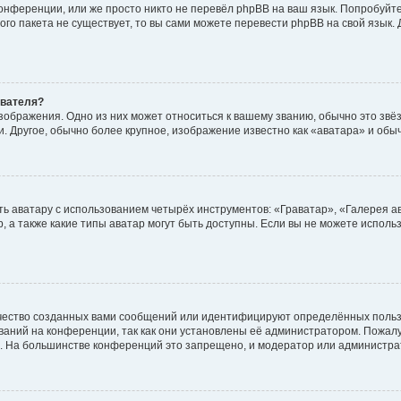
онференции, или же просто никто не перевёл phpBB на ваш язык. Попробуйт
вого пакета не существует, то вы сами можете перевести phpBB на свой язы
ователя?
зображения. Одно из них может относиться к вашему званию, обычно это звёзд
. Другое, обычно более крупное, изображение известно как «аватара» и обы
ь аватару с использованием четырёх инструментов: «Граватар», «Галерея а
, а также какие типы аватар могут быть доступны. Если вы не можете испол
чество созданных вами сообщений или идентифицируют определённых польз
аний на конференции, так как они установлены её администратором. Пожал
е. На большинстве конференций это запрещено, и модератор или администра