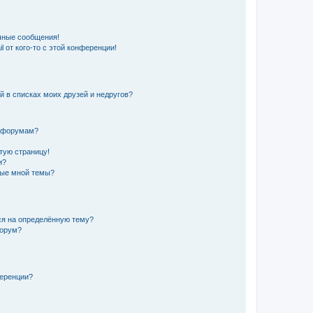
чные сообщения!
 от кого-то с этой конференции!
й в списках моих друзей и недругов?
и форумам?
стую страницу!
и?
ные мной темы?
ься на определённую тему?
форум?
ференции?