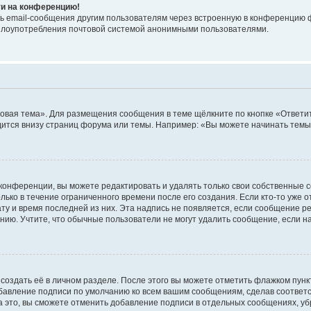
ти на конференцию!
ь email-сообщения другим пользователям через встроенную в конференцию ф
ь злоупотребления почтовой системой анонимными пользователями.
овая тема». Для размещения сообщения в теме щёлкните по кнопке «Ответит
ится внизу страниц форума или темы. Например: «Вы можете начинать темы»
конференции, вы можете редактировать и удалять только свои собственные 
ько в течение ограниченного времени после его создания. Если кто-то уже 
дату и время последней из них. Эта надпись не появляется, если сообщение 
ию. Учтите, что обычные пользователи не могут удалить сообщение, если на 
создать её в личном разделе. После этого вы можете отметить флажком пун
обавление подписи по умолчанию ко всем вашим сообщениям, сделав соотве
а это, вы сможете отменить добавление подписи в отдельных сообщениях, у