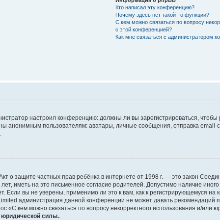
Кто написал эту конференцию?
Почему здесь нет такой-то функции?
С кем можно связаться по вопросу неко
с этой конференцией?
Как мне связаться с администратором 
дминистратор настроил конференцию: должны ли вы зарегистрироваться, чтобы
 анонимным пользователям: аватары, личные сообщения, отправка email-сооб
.
 или Акт о защите частных прав ребёнка в интернете от 1998 г. — это закон Со
т, иметь на это письменное согласие родителей. Допустимо наличие иного
 Если вы не уверены, применимо ли это к вам, как к регистрирующемуся на 
Limited администрация данной конференции не может давать рекомендаций 
ос «С кем можно связаться по вопросу некорректного использования и/или ю
т юридической силы.
.