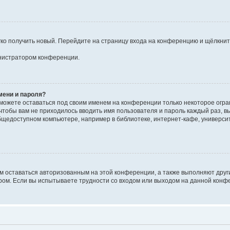
егко получить новый. Перейдите на страницу входа на конференцию и щёлкни
инистратором конференции.
мени и пароля?
сможете оставаться под своим именем на конференции только некоторое огран
 чтобы вам не приходилось вводить имя пользователя и пароль каждый раз, 
щедоступном компьютере, например в библиотеке, интернет-кафе, университе
ам оставаться авторизованным на этой конференции, а также выполняют друг
ом. Если вы испытываете трудности со входом или выходом на данной конфе