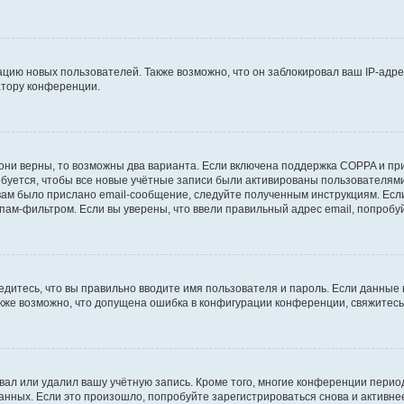
ию новых пользователей. Также возможно, что он заблокировал ваш IP-адре
атору конференции.
они верны, то возможны два варианта. Если включена поддержка COPPA и при 
уется, чтобы все новые учётные записи были активированы пользователями
ам было прислано email-сообщение, следуйте полученным инструкциям. Если
пам-фильтром. Если вы уверены, что ввели правильный адрес email, попробу
едитесь, что вы правильно вводите имя пользователя и пароль. Если данные
Также возможно, что допущена ошибка в конфигурации конференции, свяжитес
вал или удалил вашу учётную запись. Кроме того, многие конференции перио
ных. Если это произошло, попробуйте зарегистрироваться снова и активнее 