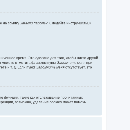
те на ссылку
Забыли пароль?
. Следуйте инструкциям, и
иченное время. Это сделано для того, чтобы никто другой
вы можете отметить флажком пункт
Запомнить меня
при
те и т. д. Если пункт
Запомнить меня
отсутствует, это
ие функции, такие как отслеживание прочитанных
ренции, возможно, удаление cookies может помочь.