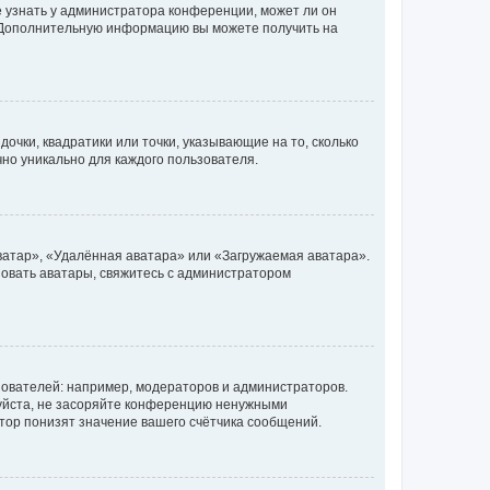
е узнать у администратора конференции, может ли он
к. Дополнительную информацию вы можете получить на
очки, квадратики или точки, указывающие на то, сколько
чно уникально для каждого пользователя.
ватар», «Удалённая аватара» или «Загружаемая аватара».
ьзовать аватары, свяжитесь с администратором
ователей: например, модераторов и администраторов.
уйста, не засоряйте конференцию ненужными
тор понизят значение вашего счётчика сообщений.