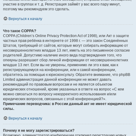
участие в группах и т. д. Регистрация займёт у вас всего пару минут,
поэтому мы рекомендуем это сделать.
Вернуться к началу
Что такое COPPA?
COPPA (Children’s Online Privacy Protection Act of 1998), или Акт о защите
частных прав ребёнка в интернете от 1998 г. — это закон Соединённых
Штатов, требующий от сайтов, которые могут собирать информацию от
несовершеннолетних младше 13 лет, иметь на это письменное согласие
родителей. Допустимо наличие иного вида подтверждения того, что
опекуны разрешают сбор личной информации от несовершеннолетних
младше 13 лет. Если вы не уверены, применимо ли это к вам, как к
регистрирующемуся на конференции, или к самой конференции,
обратитесь за помощью к юрисконсульту. Обратите внимание, что phpBB
Limited администрация данной конференции не может давать
рекомендаций по правовым вопросам и не является объектом
юридических отношений, кроме указанных в ответе на вопрос «С кем
можно связаться по вопросу некорректного использования и/или
юридических вопросов, связанных с этой конференцией?».
Примечание переводчика: в России данный акт не имеет юридической
силы.
.
Вернуться к началу
Почему я не могу зарегистрироваться?
Возможно, администратор конференции отключил регистрацию новых