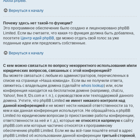
About phpBB
.
Вернуться к началу
Почему здесь нет такой-то функции?
Это программное обеспечение было создано и лицензировано phpBB
Limited. Если вы считаете, что какая-то функция должна быть добавлена,
посетите
Центр идей phpBB
, где можно отдать свой голос за уже
поданные идеи или предложить собственные.
Вернуться к началу
С кем можно связаться по вопросу некорректного использования и/или
юридических вопросов, связанных с этой конференцией?
Вы можете связаться с любым из администраторов, перечисленных в
списке на странице «Наша команда». Если вы не получили ответа,
свяжитесь с владельцем домена (сделайте
whois lookup
) или, если
конференция находится на бесплатном домене (например, chat.ru,
Yahoo!, free.fr, f2s.com и т. п.), с руководством или техподдержкой данного
домена. Учтите, что phpBB Limited
не имеет никакого контроля над
данной конференцией
и не может нести никакой ответственности за то,
кем и как данная конференция используется. Не обращайтесь к phpBB
Limited по юридическим вопросам (о приостановке работы конференции,
ответственности за неё и т. д.), которые
не относятся напрямую
к сайту
phpBB.com или которые частично относятся к программному
обеспечению phpBB Limited. Если же вы всё-таки пошлёте email в адрес
phpBB Limited об использовании данной конференции
третьей стороной
,