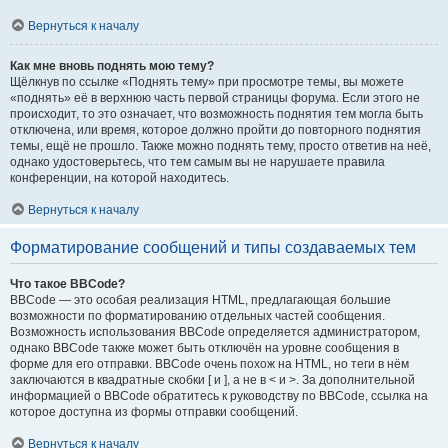
Вернуться к началу
Как мне вновь поднять мою тему?
Щёлкнув по ссылке «Поднять тему» при просмотре темы, вы можете
«поднять» её в верхнюю часть первой страницы форума. Если этого не
происходит, то это означает, что возможность поднятия тем могла быть
отключена, или время, которое должно пройти до повторного поднятия
темы, ещё не прошло. Также можно поднять тему, просто ответив на неё,
однако удостоверьтесь, что тем самым вы не нарушаете правила
конференции, на которой находитесь.
Вернуться к началу
Форматирование сообщений и типы создаваемых тем
Что такое BBCode?
BBCode — это особая реализация HTML, предлагающая большие
возможности по форматированию отдельных частей сообщения.
Возможность использования BBCode определяется администратором,
однако BBCode также может быть отключён на уровне сообщения в
форме для его отправки. BBCode очень похож на HTML, но теги в нём
заключаются в квадратные скобки [ и ], а не в < и >. За дополнительной
информацией о BBCode обратитесь к руководству по BBCode, ссылка на
которое доступна из формы отправки сообщений.
Вернуться к началу