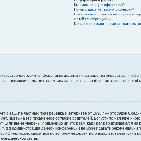
Кто написал эту конференцию?
Почему здесь нет такой-то функции?
С кем можно связаться по вопросу неко
с этой конференцией?
Как мне связаться с администратором 
дминистратор настроил конференцию: должны ли вы зарегистрироваться, чтобы
 анонимным пользователям: аватары, личные сообщения, отправка email-сооб
.
 или Акт о защите частных прав ребёнка в интернете от 1998 г. — это закон Со
т, иметь на это письменное согласие родителей. Допустимо наличие иного
 Если вы не уверены, применимо ли это к вам, как к регистрирующемуся на 
Limited администрация данной конференции не может давать рекомендаций 
ос «С кем можно связаться по вопросу некорректного использования и/или ю
т юридической силы.
.