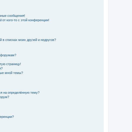
чные сообщения!
 от кого-то с этой конференции!
й в списках моих друзей и недругов?
и форумам?
стую страницу!
и?
ные мной темы?
ься на определённую тему?
форум?
ференции?