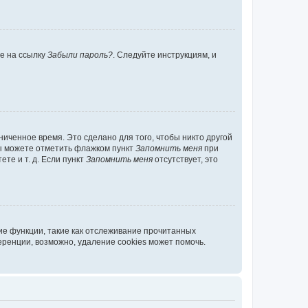
те на ссылку
Забыли пароль?
. Следуйте инструкциям, и
иченное время. Это сделано для того, чтобы никто другой
вы можете отметить флажком пункт
Запомнить меня
при
те и т. д. Если пункт
Запомнить меня
отсутствует, это
ие функции, такие как отслеживание прочитанных
ренции, возможно, удаление cookies может помочь.