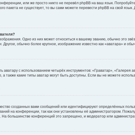
онференции, или же просто никто не перевёл phpBB на ваш язык. Попробуйт
вого пакета не существует, то вы сами можете перевести phpBB на свой язы
ователя?
зображения. Одно из них может относиться к вашему званию, обычно это звёзд
. Другое, обычно более крупное, изображение известно как «аватара» и обы
ь аватару с использованием четырёх инструментов: «Граватар», «Галерея а
, а также какие типы аватар могут быть доступны. Если вы не можете испол
чество созданных вами сообщений или идентифицируют определённых польз
аний на конференции, так как они установлены её администратором. Пожал
е. На большинстве конференций это запрещено, и модератор или администра