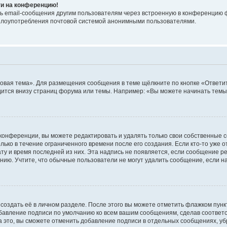
ти на конференцию!
ь email-сообщения другим пользователям через встроенную в конференцию ф
ь злоупотребления почтовой системой анонимными пользователями.
овая тема». Для размещения сообщения в теме щёлкните по кнопке «Ответит
ится внизу страниц форума или темы. Например: «Вы можете начинать темы»
конференции, вы можете редактировать и удалять только свои собственные 
ько в течение ограниченного времени после его создания. Если кто-то уже 
дату и время последней из них. Эта надпись не появляется, если сообщение 
ию. Учтите, что обычные пользователи не могут удалить сообщение, если на 
создать её в личном разделе. После этого вы можете отметить флажком пун
обавление подписи по умолчанию ко всем вашим сообщениям, сделав соотве
а это, вы сможете отменить добавление подписи в отдельных сообщениях, у