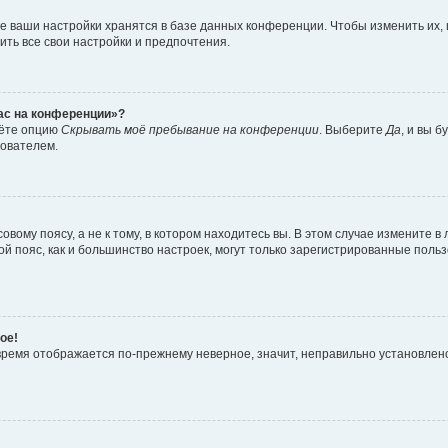
е ваши настройки хранятся в базе данных конференции. Чтобы изменить их,
ить все свои настройки и предпочтения.
час на конференции»?
дёте опцию
Скрывать моё пребывание на конференции
. Выберите
Да
, и вы 
зователем.
вому поясу, а не к тому, в котором находитесь вы. В этом случае измените в 
овой пояс, как и большинство настроек, могут только зарегистрированные пол
ое!
о время отображается по-прежнему неверное, значит, неправильно установле