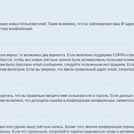
ию новых пользователей. Также возможно, что он заблокировал ваш IP-адре
атору конференции.
они верны, то возможны два варианта. Если включена поддержка COPPA и при 
уется, чтобы все новые учётные записи были активированы пользователями
ам было прислано email-сообщение, следуйте полученным инструкциям. Если
пам-фильтром. Если вы уверены, что ввели правильный адрес email, попробу
едитесь, что вы правильно вводите имя пользователя и пароль. Если данные
Также возможно, что допущена ошибка в конфигурации конференции, свяжитес
вал или удалил вашу учётную запись. Кроме того, многие конференции перио
ных. Если это произошло, попробуйте зарегистрироваться снова и активнее 