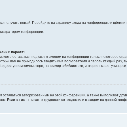
егко получить новый. Перейдите на страницу входа на конференцию и щёлкни
инистратором конференции.
мени и пароля?
сможете оставаться под своим именем на конференции только некоторое огран
 чтобы вам не приходилось вводить имя пользователя и пароль каждый раз, 
щедоступном компьютере, например в библиотеке, интернет-кафе, университе
ам оставаться авторизованным на этой конференции, а также выполняют друг
ом. Если вы испытываете трудности со входом или выходом на данной конфе