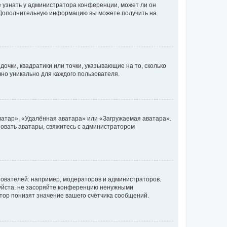
е узнать у администратора конференции, может ли он
к. Дополнительную информацию вы можете получить на
очки, квадратики или точки, указывающие на то, сколько
чно уникально для каждого пользователя.
ватар», «Удалённая аватара» или «Загружаемая аватара».
ьзовать аватары, свяжитесь с администратором
ователей: например, модераторов и администраторов.
уйста, не засоряйте конференцию ненужными
тор понизят значение вашего счётчика сообщений.