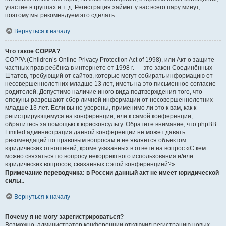
участие в группах и т. д. Регистрация займёт у вас всего пару минут,
поэтому мы рекомендуем это сделать.
Вернуться к началу
Что такое COPPA?
COPPA (Children’s Online Privacy Protection Act of 1998), или Акт о защите
частных прав ребёнка в интернете от 1998 г. — это закон Соединённых
Штатов, требующий от сайтов, которые могут собирать информацию от
несовершеннолетних младше 13 лет, иметь на это письменное согласие
родителей. Допустимо наличие иного вида подтверждения того, что
опекуны разрешают сбор личной информации от несовершеннолетних
младше 13 лет. Если вы не уверены, применимо ли это к вам, как к
регистрирующемуся на конференции, или к самой конференции,
обратитесь за помощью к юрисконсульту. Обратите внимание, что phpBB
Limited администрация данной конференции не может давать
рекомендаций по правовым вопросам и не является объектом
юридических отношений, кроме указанных в ответе на вопрос «С кем
можно связаться по вопросу некорректного использования и/или
юридических вопросов, связанных с этой конференцией?».
Примечание переводчика: в России данный акт не имеет юридической
силы.
.
Вернуться к началу
Почему я не могу зарегистрироваться?
Возможно, администратор конференции отключил регистрацию новых