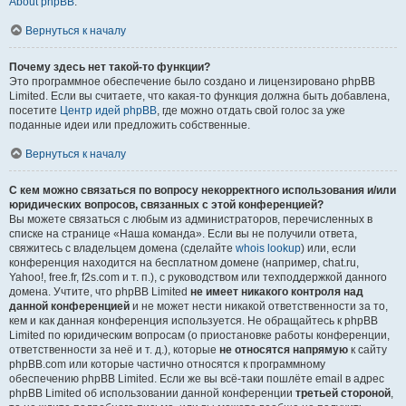
About phpBB
.
Вернуться к началу
Почему здесь нет такой-то функции?
Это программное обеспечение было создано и лицензировано phpBB
Limited. Если вы считаете, что какая-то функция должна быть добавлена,
посетите
Центр идей phpBB
, где можно отдать свой голос за уже
поданные идеи или предложить собственные.
Вернуться к началу
С кем можно связаться по вопросу некорректного использования и/или
юридических вопросов, связанных с этой конференцией?
Вы можете связаться с любым из администраторов, перечисленных в
списке на странице «Наша команда». Если вы не получили ответа,
свяжитесь с владельцем домена (сделайте
whois lookup
) или, если
конференция находится на бесплатном домене (например, chat.ru,
Yahoo!, free.fr, f2s.com и т. п.), с руководством или техподдержкой данного
домена. Учтите, что phpBB Limited
не имеет никакого контроля над
данной конференцией
и не может нести никакой ответственности за то,
кем и как данная конференция используется. Не обращайтесь к phpBB
Limited по юридическим вопросам (о приостановке работы конференции,
ответственности за неё и т. д.), которые
не относятся напрямую
к сайту
phpBB.com или которые частично относятся к программному
обеспечению phpBB Limited. Если же вы всё-таки пошлёте email в адрес
phpBB Limited об использовании данной конференции
третьей стороной
,