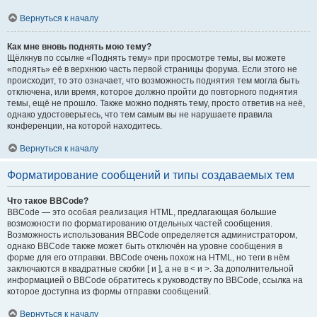
Вернуться к началу
Как мне вновь поднять мою тему?
Щёлкнув по ссылке «Поднять тему» при просмотре темы, вы можете
«поднять» её в верхнюю часть первой страницы форума. Если этого не
происходит, то это означает, что возможность поднятия тем могла быть
отключена, или время, которое должно пройти до повторного поднятия
темы, ещё не прошло. Также можно поднять тему, просто ответив на неё,
однако удостоверьтесь, что тем самым вы не нарушаете правила
конференции, на которой находитесь.
Вернуться к началу
Форматирование сообщений и типы создаваемых тем
Что такое BBCode?
BBCode — это особая реализация HTML, предлагающая большие
возможности по форматированию отдельных частей сообщения.
Возможность использования BBCode определяется администратором,
однако BBCode также может быть отключён на уровне сообщения в
форме для его отправки. BBCode очень похож на HTML, но теги в нём
заключаются в квадратные скобки [ и ], а не в < и >. За дополнительной
информацией о BBCode обратитесь к руководству по BBCode, ссылка на
которое доступна из формы отправки сообщений.
Вернуться к началу