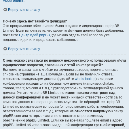
About phpBB
.
Вернуться к началу
Почему здесь нет такой-то функции?
Это программное обеспечение было создано и лицензировано phpBB
Limited. Если вы считаете, что какая-то функция должна быть добавлена,
посетите
Центр идей phpBB
, где можно отдать свой голос за уже
поданные идеи или предложить собственные.
Вернуться к началу
С кем можно связаться по вопросу некорректного использования и/или
юридических вопросов, связанных с этой конференцией?
Вы можете связаться с любым из администраторов, перечисленных в
списке на странице «Наша команда». Если вы не получили ответа,
свяжитесь с владельцем домена (сделайте
whois lookup
) или, если
конференция находится на бесплатном домене (например, chat.ru,
Yahoo!, free.fr, f2s.com и т. п.), с руководством или техподдержкой данного
домена. Учтите, что phpBB Limited
не имеет никакого контроля над
данной конференцией
и не может нести никакой ответственности за то,
кем и как данная конференция используется. Не обращайтесь к phpBB
Limited по юридическим вопросам (о приостановке работы конференции,
ответственности за неё и т. д.), которые
не относятся напрямую
к сайту
phpBB.com или которые частично относятся к программному
обеспечению phpBB Limited. Если же вы всё-таки пошлёте email в адрес
phpBB Limited об использовании данной конференции
третьей стороной
,