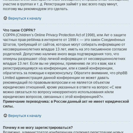
участие в группах и т. д. Регистрация займёт у вас всего пару минут,
поэтому мы рекомендуем это сделать.
Вернуться к началу
Что такое COPPA?
COPPA (Children’s Online Privacy Protection Act of 1998), или Акт о защите
частных прав ребёнка в интернете от 1998 г. — это закон Соединённых
Штатов, требующий от сайтов, которые могут собирать информацию от
несовершеннолетних младше 13 лет, иметь на это письменное согласие
родителей. Допустимо наличие иного вида подтверждения того, что
опекуны разрешают сбор личной информации от несовершеннолетних
младше 13 лет. Если вы не уверены, применимо ли это к вам, как к
регистрирующемуся на конференции, или к самой конференции,
обратитесь за помощью к юрисконсульту. Обратите внимание, что phpBB
Limited администрация данной конференции не может давать
рекомендаций по правовым вопросам и не является объектом
юридических отношений, кроме указанных в ответе на вопрос «С кем
можно связаться по вопросу некорректного использования и/или
юридических вопросов, связанных с этой конференцией?».
Примечание переводчика: в России данный акт не имеет юридической
силы.
.
Вернуться к началу
Почему я не могу зарегистрироваться?
Возможно, администратор конференции отключил регистрацию новых