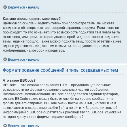
Вернуться к началу
Как мне вновь поднять мою тему?
Щёлкнув по ссылке «Поднять тему» при просмотре темы, вы можете
«поднять» её в верхнюю часть первой страницы форума. Если этого не
происходит, то это означает, что возможность поднятия тем могла быть
отключена, или время, которое должно пройти до повторного поднятия
темы, ещё не прошло. Также можно поднять тему, просто ответив на неё,
однако удостоверьтесь, что тем самым вы не нарушаете правила
конференции, на которой находитесь.
Вернуться к началу
Форматирование сообщений и типы создаваемых тем
Что такое BBCode?
BBCode — это особая реализация HTML, предлагающая большие
возможности по форматированию отдельных частей сообщения.
Возможность использования BBCode определяется администратором,
однако BBCode также может быть отключён на уровне сообщения в
форме для его отправки. BBCode очень похож на HTML, но теги в нём
заключаются в квадратные скобки [ и ], а не в < и >. За дополнительной
информацией о BBCode обратитесь к руководству по BBCode, ссылка на
которое доступна из формы отправки сообщений.
Вернуться к началу