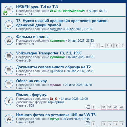
НУЖЕН руль Т-4 на Т-3
Последнее сообщение
ИГОРЬ ГЕННАДИЕВИЧ
«
Вчера, 06:21
Ответы:
14
Т3. Нужен нижний кранштейн крепления роликов
сдвижной двери правой
Последнее сообщение
oleg_pop
«
05 авг 2026, 12:16
Фильмы и клипы!
Последнее сообщение
хухнилох
«
04 авг 2026, 23:53
Ответы:
189
1
7
8
9
10
…
Volkswagen Transporter T3, 2.1, 1990
Последнее сообщение
хухнилох
«
02 авг 2026, 00:51
Ответы:
9
Документы современного образца на Т2
Последнее сообщение
Djuraevje
«
28 июл 2026, 09:38
Ответы:
1
Обвес на синхру
Последнее сообщение
юрасик
«
20 июл 2026, 18:28
Ответы:
4
Помочь форуму.
Последнее сообщение
Dr_G
«
14 июл 2026, 13:09
Добавлено в форуме
Атрибутика
Ответы:
809
1
38
39
40
41
…
Немного фоток по установке UN1 на VW T3
Последнее сообщение
Артур
«
05 июл 2026, 10:45
Ответы:
270
1
11
12
13
14
…