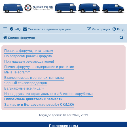
FAQ
Связаться с администрацией
Регистрация
Вход
П
Список форумов
о
Правила форума, читать всем
и
По вопросам работы форума
с
Приглашаем рекламодателей!
к
Помочь форуму на содержание и развитие
Мы в Telegramm
Взаимопомощь в регионах, контакты
Черный список продавцов
Ба!Знакомые всё лица!))
Наши друзья из стран дальнего и ближнего зарубежья
Оппозитные двигатели и запчасти
Запчасти в Беларуси autosup.by СКИДКА
Текущее время: 10 авг 2026, 23:21
Последние темы