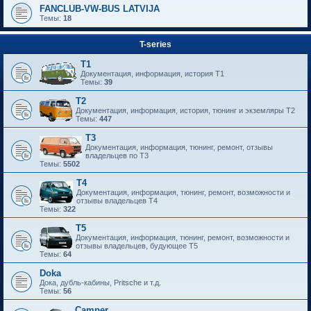
FANCLUB-VW-BUS LATVIJA
Темы:
18
T-series
T1
Документация, информация, история T1
Темы:
39
T2
Документация, информация, история, тюнинг и экземляры T2
Темы:
447
T3
Документация, информация, тюнинг, ремонт, отзывы
владельцев по T3
Темы:
5502
T4
Документация, информация, тюнинг, ремонт, возможности и
отзывы владельцев T4
Темы:
322
T5
Документация, информация, тюнинг, ремонт, возможности и
отзывы владельцев, будующее T5
Темы:
64
Doka
Дока, дубль-кабины, Pritsche и т.д.
Темы:
56
Camper