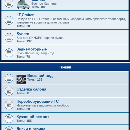
Все про Кемперы
Темы:
88
LT,Crafter
Раздел по LT и Crafter, и остальным моделям коммерческого транспорта,
которые не вошли в другие разделы
Темы:
29
Syncro
Все про СИНХРО версии бусов
Темы:
197
Заднемоторные
Жуки,Карманн,Thing и т.д.
Темы:
78
Тюнинг
Внешний вид
Темы:
136
Отделка салона
Темы:
110
Переоборудование ТС
Из грузовика в пассажир и наоборот
Темы:
29
Кузовной ремонт
Темы:
155
Диски и резина