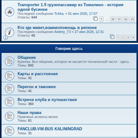
Transporter 1.9 грузопассажир из Томилино - история
одной бусинки
Последнее сообщение
Tchka.
«
01 июл 2026, 17:07
Ответы:
644
1
30
31
32
33
…
Кто где живет,взаимопомощь в регионе
Последнее сообщение
Andrey_T3
«
27 июн 2026, 12:31
Ответы:
65
1
2
3
4
Говорим здесь
Общение
Курилка. Все общение, которое не касается технической части - здесь.
Темы:
842
Карты и расстояния
Темы:
41
Перегон и таможня
Темы:
41
Встречи клуба и путешествия
Темы:
360
Наши права
Правовые аспекты жизни
Темы:
61
FANCLUB-VW-BUS KALININGRAD
Темы:
31