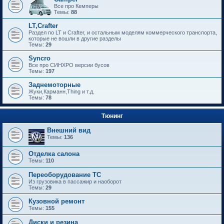
Все про Кемперы
Темы:
88
LT,Crafter
Раздел по LT и Crafter, и остальным моделям коммерческого транспорта,
которые не вошли в другие разделы
Темы:
29
Syncro
Все про СИНХРО версии бусов
Темы:
197
Заднемоторные
Жуки,Карманн,Thing и т.д.
Темы:
78
Тюнинг
Внешний вид
Темы:
136
Отделка салона
Темы:
110
Переоборудование ТС
Из грузовика в пассажир и наоборот
Темы:
29
Кузовной ремонт
Темы:
155
Диски и резина