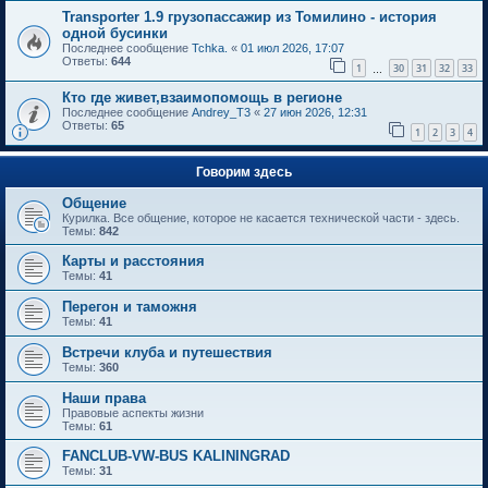
Transporter 1.9 грузопассажир из Томилино - история
одной бусинки
Последнее сообщение
Tchka.
«
01 июл 2026, 17:07
Ответы:
644
1
30
31
32
33
…
Кто где живет,взаимопомощь в регионе
Последнее сообщение
Andrey_T3
«
27 июн 2026, 12:31
Ответы:
65
1
2
3
4
Говорим здесь
Общение
Курилка. Все общение, которое не касается технической части - здесь.
Темы:
842
Карты и расстояния
Темы:
41
Перегон и таможня
Темы:
41
Встречи клуба и путешествия
Темы:
360
Наши права
Правовые аспекты жизни
Темы:
61
FANCLUB-VW-BUS KALININGRAD
Темы:
31