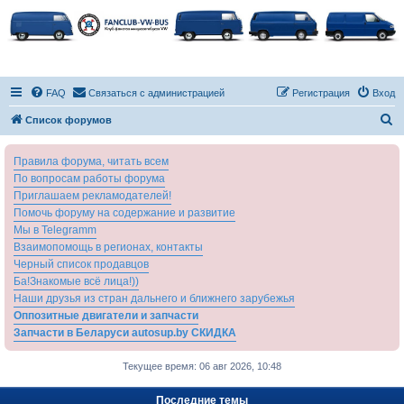
FAQ
Связаться с администрацией
Регистрация
Вход
П
Список форумов
о
Правила форума, читать всем
и
По вопросам работы форума
с
Приглашаем рекламодателей!
к
Помочь форуму на содержание и развитие
Мы в Telegramm
Взаимопомощь в регионах, контакты
Черный список продавцов
Ба!Знакомые всё лица!))
Наши друзья из стран дальнего и ближнего зарубежья
Оппозитные двигатели и запчасти
Запчасти в Беларуси autosup.by СКИДКА
Текущее время: 06 авг 2026, 10:48
Последние темы