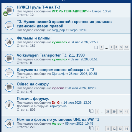
НУЖЕН руль Т-4 на Т-3
Последнее сообщение
ИГОРЬ ГЕННАДИЕВИЧ
«
Вчера, 13:26
Ответы:
12
Т3. Нужен нижний кранштейн крепления роликов
сдвижной двери правой
Последнее сообщение
oleg_pop
«
Вчера, 12:16
Фильмы и клипы!
Последнее сообщение
хухнилох
«
04 авг 2026, 23:53
Ответы:
189
1
7
8
9
10
…
Volkswagen Transporter T3, 2.1, 1990
Последнее сообщение
хухнилох
«
02 авг 2026, 00:51
Ответы:
9
Документы современного образца на Т2
Последнее сообщение
Djuraevje
«
28 июл 2026, 09:38
Ответы:
1
Обвес на синхру
Последнее сообщение
юрасик
«
20 июл 2026, 18:28
Ответы:
4
Помочь форуму.
Последнее сообщение
Dr_G
«
14 июл 2026, 13:09
Добавлено в форуме
Атрибутика
Ответы:
809
1
38
39
40
41
…
Немного фоток по установке UN1 на VW T3
Последнее сообщение
Артур
«
05 июл 2026, 10:45
Ответы:
270
1
11
12
13
14
…