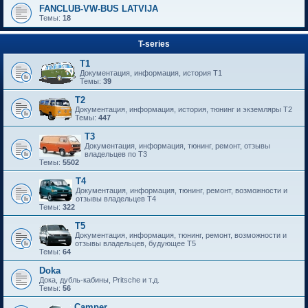
FANCLUB-VW-BUS LATVIJA
Темы:
18
T-series
T1
Документация, информация, история T1
Темы:
39
T2
Документация, информация, история, тюнинг и экземляры T2
Темы:
447
T3
Документация, информация, тюнинг, ремонт, отзывы
владельцев по T3
Темы:
5502
T4
Документация, информация, тюнинг, ремонт, возможности и
отзывы владельцев T4
Темы:
322
T5
Документация, информация, тюнинг, ремонт, возможности и
отзывы владельцев, будующее T5
Темы:
64
Doka
Дока, дубль-кабины, Pritsche и т.д.
Темы:
56
Camper