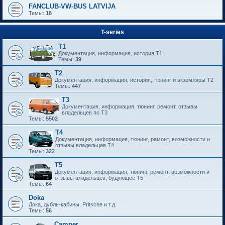
FANCLUB-VW-BUS LATVIJA
Темы:
18
T-series
T1
Документация, информация, история T1
Темы:
39
T2
Документация, информация, история, тюнинг и экземляры T2
Темы:
447
T3
Документация, информация, тюнинг, ремонт, отзывы
владельцев по T3
Темы:
5502
T4
Документация, информация, тюнинг, ремонт, возможности и
отзывы владельцев T4
Темы:
322
T5
Документация, информация, тюнинг, ремонт, возможности и
отзывы владельцев, будующее T5
Темы:
64
Doka
Дока, дубль-кабины, Pritsche и т.д.
Темы:
56
Camper