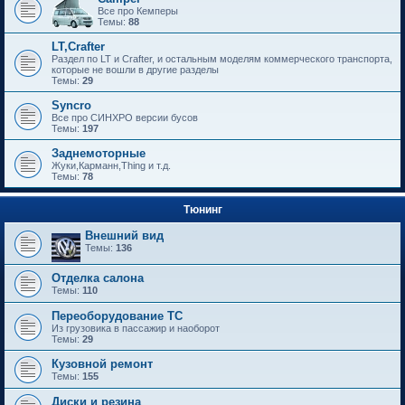
Все про Кемперы
Темы:
88
LT,Crafter
Раздел по LT и Crafter, и остальным моделям коммерческого транспорта,
которые не вошли в другие разделы
Темы:
29
Syncro
Все про СИНХРО версии бусов
Темы:
197
Заднемоторные
Жуки,Карманн,Thing и т.д.
Темы:
78
Тюнинг
Внешний вид
Темы:
136
Отделка салона
Темы:
110
Переоборудование ТС
Из грузовика в пассажир и наоборот
Темы:
29
Кузовной ремонт
Темы:
155
Диски и резина