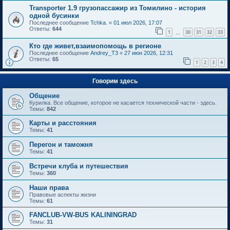
Transporter 1.9 грузопассажир из Томилино - история
одной бусинки
Последнее сообщение
Tchka.
«
01 июл 2026, 17:07
Ответы:
644
1
30
31
32
33
…
Кто где живет,взаимопомощь в регионе
Последнее сообщение
Andrey_T3
«
27 июн 2026, 12:31
Ответы:
65
1
2
3
4
Говорим здесь
Общение
Курилка. Все общение, которое не касается технической части - здесь.
Темы:
842
Карты и расстояния
Темы:
41
Перегон и таможня
Темы:
41
Встречи клуба и путешествия
Темы:
360
Наши права
Правовые аспекты жизни
Темы:
61
FANCLUB-VW-BUS KALININGRAD
Темы:
31