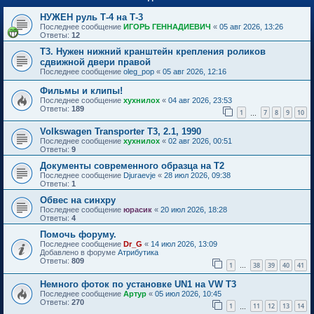
НУЖЕН руль Т-4 на Т-3
Последнее сообщение
ИГОРЬ ГЕННАДИЕВИЧ
«
05 авг 2026, 13:26
Ответы:
12
Т3. Нужен нижний кранштейн крепления роликов
сдвижной двери правой
Последнее сообщение
oleg_pop
«
05 авг 2026, 12:16
Фильмы и клипы!
Последнее сообщение
хухнилох
«
04 авг 2026, 23:53
Ответы:
189
1
7
8
9
10
…
Volkswagen Transporter T3, 2.1, 1990
Последнее сообщение
хухнилох
«
02 авг 2026, 00:51
Ответы:
9
Документы современного образца на Т2
Последнее сообщение
Djuraevje
«
28 июл 2026, 09:38
Ответы:
1
Обвес на синхру
Последнее сообщение
юрасик
«
20 июл 2026, 18:28
Ответы:
4
Помочь форуму.
Последнее сообщение
Dr_G
«
14 июл 2026, 13:09
Добавлено в форуме
Атрибутика
Ответы:
809
1
38
39
40
41
…
Немного фоток по установке UN1 на VW T3
Последнее сообщение
Артур
«
05 июл 2026, 10:45
Ответы:
270
1
11
12
13
14
…