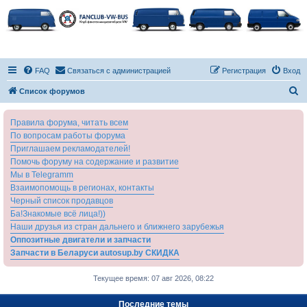
FAQ
Связаться с администрацией
Регистрация
Вход
П
Список форумов
о
Правила форума, читать всем
и
По вопросам работы форума
с
Приглашаем рекламодателей!
к
Помочь форуму на содержание и развитие
Мы в Telegramm
Взаимопомощь в регионах, контакты
Черный список продавцов
Ба!Знакомые всё лица!))
Наши друзья из стран дальнего и ближнего зарубежья
Оппозитные двигатели и запчасти
Запчасти в Беларуси autosup.by СКИДКА
Текущее время: 07 авг 2026, 08:22
Последние темы