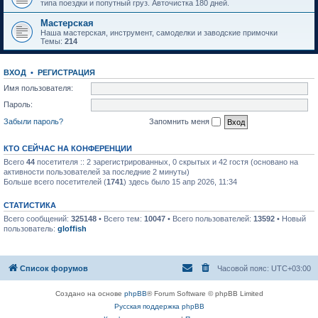
типа поездки и попутный груз. Авточистка 180 дней.
Мастерская
Наша мастерская, инструмент, самоделки и заводские примочки
Темы:
214
ВХОД
•
РЕГИСТРАЦИЯ
Имя пользователя:
Пароль:
Забыли пароль?
Запомнить меня
КТО СЕЙЧАС НА КОНФЕРЕНЦИИ
Всего
44
посетителя :: 2 зарегистрированных, 0 скрытых и 42 гостя (основано на
активности пользователей за последние 2 минуты)
Больше всего посетителей (
1741
) здесь было 15 апр 2026, 11:34
СТАТИСТИКА
Всего сообщений:
325148
• Всего тем:
10047
• Всего пользователей:
13592
• Новый
пользователь:
gloffish
Список форумов
Часовой пояс:
UTC+03:00
Создано на основе
phpBB
® Forum Software © phpBB Limited
Русская поддержка phpBB