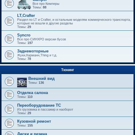
Все про Кемперы
Темы:
88
LT,Crafter
Раздел по LT и Crafter, и остальным моделям коммерческого транспорта,
которые не вошли в другие разделы
Темы:
29
Syncro
Все про СИНХРО версии бусов
Темы:
197
Заднемоторные
Жуки,Карманн,Thing и т.д.
Темы:
78
Тюнинг
Внешний вид
Темы:
136
Отделка салона
Темы:
110
Переоборудование ТС
Из грузовика в пассажир и наоборот
Темы:
29
Кузовной ремонт
Темы:
155
Диски и резина