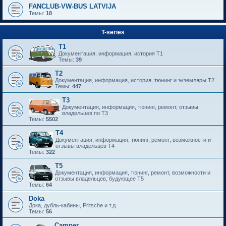
FANCLUB-VW-BUS LATVIJA
Темы:
18
T-series
T1
Документация, информация, история T1
Темы:
39
T2
Документация, информация, история, тюнинг и экземляры T2
Темы:
447
T3
Документация, информация, тюнинг, ремонт, отзывы
владельцев по T3
Темы:
5502
T4
Документация, информация, тюнинг, ремонт, возможности и
отзывы владельцев T4
Темы:
322
T5
Документация, информация, тюнинг, ремонт, возможности и
отзывы владельцев, будующее T5
Темы:
64
Doka
Дока, дубль-кабины, Pritsche и т.д.
Темы:
56
Camper