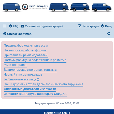
FAQ
Связаться с администрацией
Регистрация
Вход
П
Список форумов
о
Правила форума, читать всем
и
По вопросам работы форума
с
Приглашаем рекламодателей!
к
Помочь форуму на содержание и развитие
Мы в Telegramm
Взаимопомощь в регионах, контакты
Черный список продавцов
Ба!Знакомые всё лица!))
Наши друзья из стран дальнего и ближнего зарубежья
Оппозитные двигатели и запчасти
Запчасти в Беларуси autosup.by СКИДКА
Текущее время: 08 авг 2026, 22:07
Последние темы