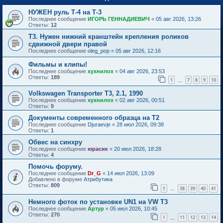
НУЖЕН руль Т-4 на Т-3
Последнее сообщение
ИГОРЬ ГЕННАДИЕВИЧ
«
05 авг 2026, 13:26
Ответы:
12
Т3. Нужен нижний кранштейн крепления роликов
сдвижной двери правой
Последнее сообщение
oleg_pop
«
05 авг 2026, 12:16
Фильмы и клипы!
Последнее сообщение
хухнилох
«
04 авг 2026, 23:53
Ответы:
189
1
7
8
9
10
…
Volkswagen Transporter T3, 2.1, 1990
Последнее сообщение
хухнилох
«
02 авг 2026, 00:51
Ответы:
9
Документы современного образца на Т2
Последнее сообщение
Djuraevje
«
28 июл 2026, 09:38
Ответы:
1
Обвес на синхру
Последнее сообщение
юрасик
«
20 июл 2026, 18:28
Ответы:
4
Помочь форуму.
Последнее сообщение
Dr_G
«
14 июл 2026, 13:09
Добавлено в форуме
Атрибутика
Ответы:
809
1
38
39
40
41
…
Немного фоток по установке UN1 на VW T3
Последнее сообщение
Артур
«
05 июл 2026, 10:45
Ответы:
270
1
11
12
13
14
…