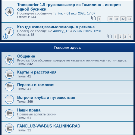
Transporter 1.9 грузопассажир из Томилино - история
одной бусинки
Последнее сообщение
Tchka.
«
01 июл 2026, 17:07
Ответы:
644
1
30
31
32
33
…
Кто где живет,взаимопомощь в регионе
Последнее сообщение
Andrey_T3
«
27 июн 2026, 12:31
Ответы:
65
1
2
3
4
Говорим здесь
Общение
Курилка. Все общение, которое не касается технической части - здесь.
Темы:
842
Карты и расстояния
Темы:
41
Перегон и таможня
Темы:
41
Встречи клуба и путешествия
Темы:
360
Наши права
Правовые аспекты жизни
Темы:
61
FANCLUB-VW-BUS KALININGRAD
Темы:
31