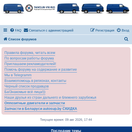
FAQ
Связаться с администрацией
Регистрация
Вход
П
Список форумов
о
Правила форума, читать всем
и
По вопросам работы форума
с
Приглашаем рекламодателей!
к
Помочь форуму на содержание и развитие
Мы в Telegramm
Взаимопомощь в регионах, контакты
Черный список продавцов
Ба!Знакомые всё лица!))
Наши друзья из стран дальнего и ближнего зарубежья
Оппозитные двигатели и запчасти
Запчасти в Беларуси autosup.by СКИДКА
Текущее время: 09 авг 2026, 17:44
Последние темы