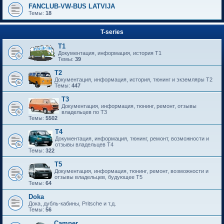
FANCLUB-VW-BUS LATVIJA
Темы:
18
T-series
T1
Документация, информация, история T1
Темы:
39
T2
Документация, информация, история, тюнинг и экземляры T2
Темы:
447
T3
Документация, информация, тюнинг, ремонт, отзывы
владельцев по T3
Темы:
5502
T4
Документация, информация, тюнинг, ремонт, возможности и
отзывы владельцев T4
Темы:
322
T5
Документация, информация, тюнинг, ремонт, возможности и
отзывы владельцев, будующее T5
Темы:
64
Doka
Дока, дубль-кабины, Pritsche и т.д.
Темы:
56
Camper