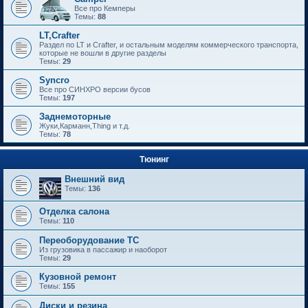
Все про Кемперы
Темы:
88
LT,Crafter
Раздел по LT и Crafter, и остальным моделям коммерческого транспорта,
которые не вошли в другие разделы
Темы:
29
Syncro
Все про СИНХРО версии бусов
Темы:
197
Заднемоторные
Жуки,Карманн,Thing и т.д.
Темы:
78
Тюнинг
Внешний вид
Темы:
136
Отделка салона
Темы:
110
Переоборудование ТС
Из грузовика в пассажир и наоборот
Темы:
29
Кузовной ремонт
Темы:
155
Диски и резина