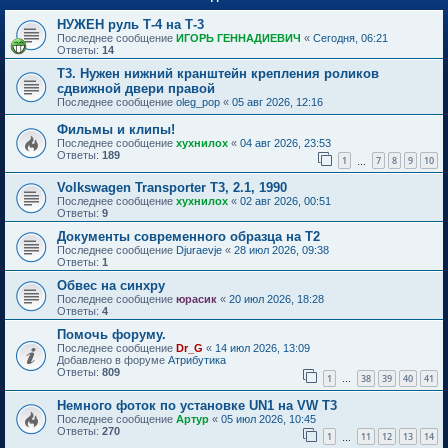
НУЖЕН руль Т-4 на Т-3
Последнее сообщение
ИГОРЬ ГЕННАДИЕВИЧ
«
Сегодня, 06:21
Ответы:
14
Т3. Нужен нижний кранштейн крепления роликов
сдвижной двери правой
Последнее сообщение
oleg_pop
«
05 авг 2026, 12:16
Фильмы и клипы!
Последнее сообщение
хухнилох
«
04 авг 2026, 23:53
Ответы:
189
1
7
8
9
10
…
Volkswagen Transporter T3, 2.1, 1990
Последнее сообщение
хухнилох
«
02 авг 2026, 00:51
Ответы:
9
Документы современного образца на Т2
Последнее сообщение
Djuraevje
«
28 июл 2026, 09:38
Ответы:
1
Обвес на синхру
Последнее сообщение
юрасик
«
20 июл 2026, 18:28
Ответы:
4
Помочь форуму.
Последнее сообщение
Dr_G
«
14 июл 2026, 13:09
Добавлено в форуме
Атрибутика
Ответы:
809
1
38
39
40
41
…
Немного фоток по установке UN1 на VW T3
Последнее сообщение
Артур
«
05 июл 2026, 10:45
Ответы:
270
1
11
12
13
14
…