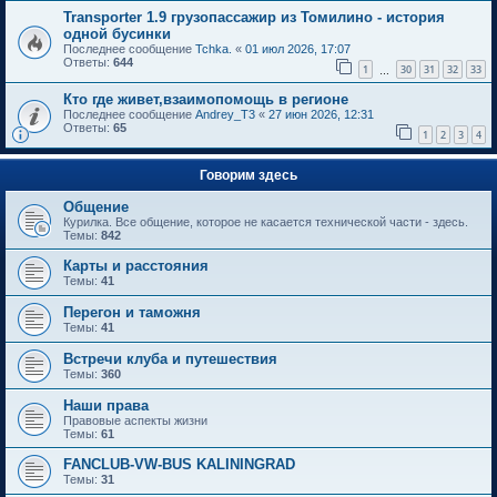
Transporter 1.9 грузопассажир из Томилино - история
одной бусинки
Последнее сообщение
Tchka.
«
01 июл 2026, 17:07
Ответы:
644
1
30
31
32
33
…
Кто где живет,взаимопомощь в регионе
Последнее сообщение
Andrey_T3
«
27 июн 2026, 12:31
Ответы:
65
1
2
3
4
Говорим здесь
Общение
Курилка. Все общение, которое не касается технической части - здесь.
Темы:
842
Карты и расстояния
Темы:
41
Перегон и таможня
Темы:
41
Встречи клуба и путешествия
Темы:
360
Наши права
Правовые аспекты жизни
Темы:
61
FANCLUB-VW-BUS KALININGRAD
Темы:
31