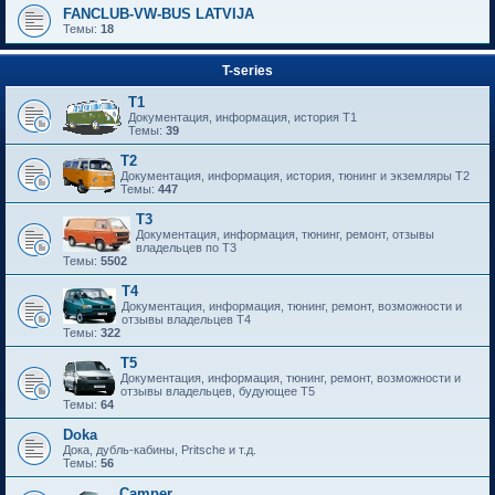
FANCLUB-VW-BUS LATVIJA
Темы:
18
T-series
T1
Документация, информация, история T1
Темы:
39
T2
Документация, информация, история, тюнинг и экземляры T2
Темы:
447
T3
Документация, информация, тюнинг, ремонт, отзывы
владельцев по T3
Темы:
5502
T4
Документация, информация, тюнинг, ремонт, возможности и
отзывы владельцев T4
Темы:
322
T5
Документация, информация, тюнинг, ремонт, возможности и
отзывы владельцев, будующее T5
Темы:
64
Doka
Дока, дубль-кабины, Pritsche и т.д.
Темы:
56
Camper