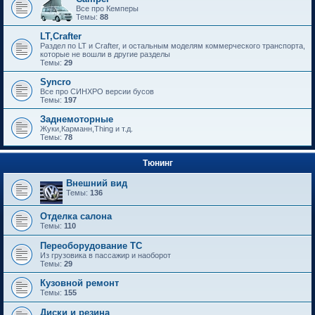
Все про Кемперы
Темы:
88
LT,Crafter
Раздел по LT и Crafter, и остальным моделям коммерческого транспорта,
которые не вошли в другие разделы
Темы:
29
Syncro
Все про СИНХРО версии бусов
Темы:
197
Заднемоторные
Жуки,Карманн,Thing и т.д.
Темы:
78
Тюнинг
Внешний вид
Темы:
136
Отделка салона
Темы:
110
Переоборудование ТС
Из грузовика в пассажир и наоборот
Темы:
29
Кузовной ремонт
Темы:
155
Диски и резина