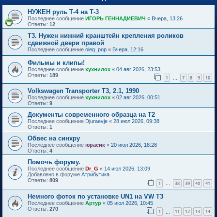
НУЖЕН руль Т-4 на Т-3
Последнее сообщение
ИГОРЬ ГЕННАДИЕВИЧ
«
Вчера, 13:26
Ответы:
12
Т3. Нужен нижний кранштейн крепления роликов
сдвижной двери правой
Последнее сообщение
oleg_pop
«
Вчера, 12:16
Фильмы и клипы!
Последнее сообщение
хухнилох
«
04 авг 2026, 23:53
Ответы:
189
1
7
8
9
10
…
Volkswagen Transporter T3, 2.1, 1990
Последнее сообщение
хухнилох
«
02 авг 2026, 00:51
Ответы:
9
Документы современного образца на Т2
Последнее сообщение
Djuraevje
«
28 июл 2026, 09:38
Ответы:
1
Обвес на синхру
Последнее сообщение
юрасик
«
20 июл 2026, 18:28
Ответы:
4
Помочь форуму.
Последнее сообщение
Dr_G
«
14 июл 2026, 13:09
Добавлено в форуме
Атрибутика
Ответы:
809
1
38
39
40
41
…
Немного фоток по установке UN1 на VW T3
Последнее сообщение
Артур
«
05 июл 2026, 10:45
Ответы:
270
1
11
12
13
14
…