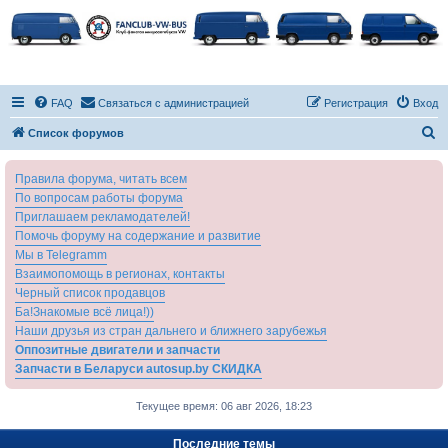
FAQ
Связаться с администрацией
Регистрация
Вход
П
Список форумов
о
Правила форума, читать всем
и
По вопросам работы форума
с
Приглашаем рекламодателей!
к
Помочь форуму на содержание и развитие
Мы в Telegramm
Взаимопомощь в регионах, контакты
Черный список продавцов
Ба!Знакомые всё лица!))
Наши друзья из стран дальнего и ближнего зарубежья
Оппозитные двигатели и запчасти
Запчасти в Беларуси autosup.by СКИДКА
Текущее время: 06 авг 2026, 18:23
Последние темы