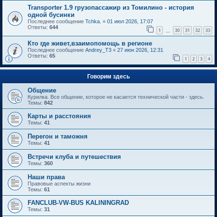
Transporter 1.9 грузопассажир из Томилино - история
одной бусинки
Последнее сообщение
Tchka.
«
01 июл 2026, 17:07
Ответы:
644
1
30
31
32
33
…
Кто где живет,взаимопомощь в регионе
Последнее сообщение
Andrey_T3
«
27 июн 2026, 12:31
Ответы:
65
1
2
3
4
Говорим здесь
Общение
Курилка. Все общение, которое не касается технической части - здесь.
Темы:
842
Карты и расстояния
Темы:
41
Перегон и таможня
Темы:
41
Встречи клуба и путешествия
Темы:
360
Наши права
Правовые аспекты жизни
Темы:
61
FANCLUB-VW-BUS KALININGRAD
Темы:
31