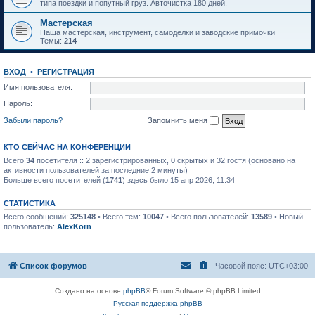
типа поездки и попутный груз. Авточистка 180 дней.
Мастерская
Наша мастерская, инструмент, самоделки и заводские примочки
Темы:
214
ВХОД
•
РЕГИСТРАЦИЯ
Имя пользователя:
Пароль:
Забыли пароль?
Запомнить меня
КТО СЕЙЧАС НА КОНФЕРЕНЦИИ
Всего
34
посетителя :: 2 зарегистрированных, 0 скрытых и 32 гостя (основано на
активности пользователей за последние 2 минуты)
Больше всего посетителей (
1741
) здесь было 15 апр 2026, 11:34
СТАТИСТИКА
Всего сообщений:
325148
• Всего тем:
10047
• Всего пользователей:
13589
• Новый
пользователь:
AlexKorn
Список форумов
Часовой пояс:
UTC+03:00
Создано на основе
phpBB
® Forum Software © phpBB Limited
Русская поддержка phpBB