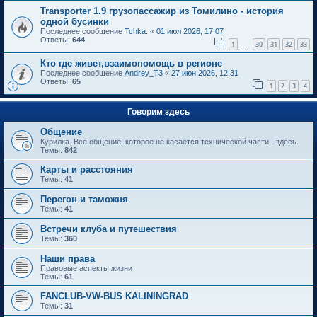
Transporter 1.9 грузопассажир из Томилино - история
одной бусинки
Последнее сообщение
Tchka.
«
01 июл 2026, 17:07
Ответы:
644
1
30
31
32
33
…
Кто где живет,взаимопомощь в регионе
Последнее сообщение
Andrey_T3
«
27 июн 2026, 12:31
Ответы:
65
1
2
3
4
Говорим здесь
Общение
Курилка. Все общение, которое не касается технической части - здесь.
Темы:
842
Карты и расстояния
Темы:
41
Перегон и таможня
Темы:
41
Встречи клуба и путешествия
Темы:
360
Наши права
Правовые аспекты жизни
Темы:
61
FANCLUB-VW-BUS KALININGRAD
Темы:
31