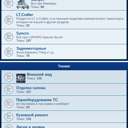
Все про Кемперы
Темы:
88
LT,Crafter
Раздел по LT и Crafter, и остальным моделям коммерческого транспорта,
которые не вошли в другие разделы
Темы:
29
Syncro
Все про СИНХРО версии бусов
Темы:
197
Заднемоторные
Жуки,Карманн,Thing и т.д.
Темы:
78
Тюнинг
Внешний вид
Темы:
136
Отделка салона
Темы:
110
Переоборудование ТС
Из грузовика в пассажир и наоборот
Темы:
29
Кузовной ремонт
Темы:
155
Диски и резина