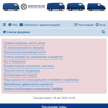
FAQ
Связаться с администрацией
Регистрация
Вход
П
Список форумов
о
Правила форума, читать всем
и
По вопросам работы форума
с
Приглашаем рекламодателей!
к
Помочь форуму на содержание и развитие
Мы в Telegramm
Взаимопомощь в регионах, контакты
Черный список продавцов
Ба!Знакомые всё лица!))
Наши друзья из стран дальнего и ближнего зарубежья
Оппозитные двигатели и запчасти
Запчасти в Беларуси autosup.by СКИДКА
Текущее время: 08 авг 2026, 03:55
Последние темы