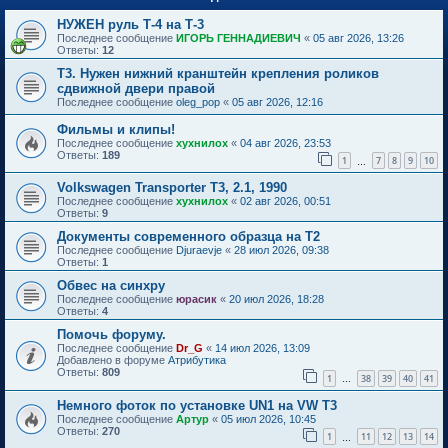
НУЖЕН руль Т-4 на Т-3
Последнее сообщение
ИГОРЬ ГЕННАДИЕВИЧ
«
05 авг 2026, 13:26
Ответы:
12
Т3. Нужен нижний кранштейн крепления роликов
сдвижной двери правой
Последнее сообщение
oleg_pop
«
05 авг 2026, 12:16
Фильмы и клипы!
Последнее сообщение
хухнилох
«
04 авг 2026, 23:53
Ответы:
189
1
7
8
9
10
…
Volkswagen Transporter T3, 2.1, 1990
Последнее сообщение
хухнилох
«
02 авг 2026, 00:51
Ответы:
9
Документы современного образца на Т2
Последнее сообщение
Djuraevje
«
28 июл 2026, 09:38
Ответы:
1
Обвес на синхру
Последнее сообщение
юрасик
«
20 июл 2026, 18:28
Ответы:
4
Помочь форуму.
Последнее сообщение
Dr_G
«
14 июл 2026, 13:09
Добавлено в форуме
Атрибутика
Ответы:
809
1
38
39
40
41
…
Немного фоток по установке UN1 на VW T3
Последнее сообщение
Артур
«
05 июл 2026, 10:45
Ответы:
270
1
11
12
13
14
…