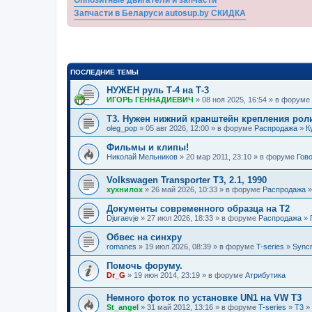
Запчасти в Беларуси autosup.by СКИДКА
ПОСЛЕДНИЕ ТЕМЫ
НУЖЕН руль Т-4 на Т-3
ИГОРЬ ГЕННАДИЕВИЧ
» 08 ноя 2025, 16:54 » в форуме
Т3. Нужен нижний кранштейн крепления рол
oleg_pop
» 05 авг 2026, 12:00 » в форуме
Распродажа
»
К
Фильмы и клипы!
Николай Мельников
» 20 мар 2011, 23:10 » в форуме
Гов
Volkswagen Transporter T3, 2.1, 1990
хухнилох
» 26 май 2026, 10:33 » в форуме
Распродажа
Документы современного образца на Т2
Djuraevje
» 27 июл 2026, 18:33 » в форуме
Распродажа
»
Обвес на синхру
romanes
» 19 июл 2026, 08:39 » в форуме
T-series
»
Sync
Помочь форуму.
Dr_G
» 19 июн 2014, 23:19 » в форуме
Атрибутика
Немного фоток по установке UN1 на VW T3
St_angel
» 31 май 2012, 13:16 » в форуме
T-series
»
T3
»