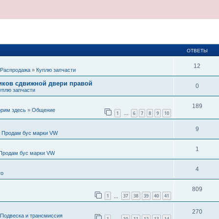
ОТВЕТЫ
12
Распродажа
»
Куплю запчасти
иков сдвижной двери правой
0
уплю запчасти
189
орим здесь
»
Общение
1
6
7
8
9
10
…
9
»
Продам бус марки VW
1
Продам бус марки VW
4
ro
809
1
37
38
39
40
41
…
270
Подвеска и трансмиссия
1
10
11
12
13
14