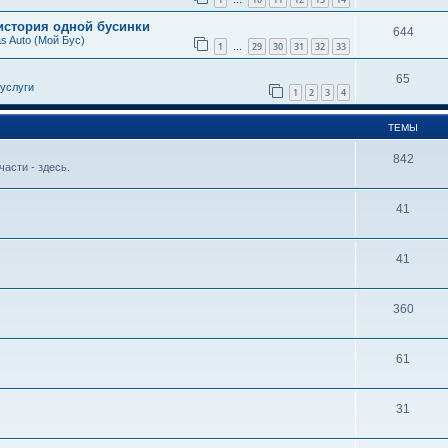
…
 история одной бусинки
644
s Auto (Мой Бус)
1
29
30
31
32
33
…
65
услуги
1
2
3
4
ТЕМЫ
842
части - здесь.
41
41
360
61
31