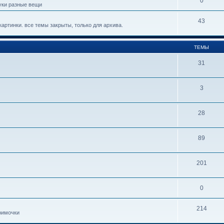
0
уки разные вещи
43
артинки. все темы закрыты, только для архива.
ТЕМЫ
31
3
28
89
201
0
214
римочки