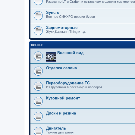
Раздел по LT и Crafter, и остальным моделям коммерчес
Syncro
Все про СИНХРО версии бусов
Заднемоторные
Жуки,Карманн,Thing и т.д.
ТЮНИНГ
Внешний вид
Отделка салона
Переоборудование ТС
Из грузовика в пассажир и наоборот
Кузовной ремонт
Диски и резина
Двигатель
Тюнинг двигателя