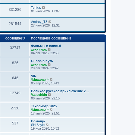
Tchka.
331286
01 июл 2026, 17:07
Andrey_T3
281544
27 июн 2026, 12:31
СООБЩЕНИЯ
ПОСЛЕДНЕЕ СООБЩЕНИЕ
Фильмы и клипы!
32747
П
хухнилох
е
04 авг 2026, 23:53
р
е
Снова в путь
826
й
П
хухнилох
т
е
29 авг 2024, 22:42
и
р
к
е
VIN
646
п
й
П
*Михалыч*
о
т
е
05 апр 2025, 13:43
с
и
р
л
к
е
Великое русское приключение 2…
е
12749
п
й
П
Vasechkin
д
о
т
е
06 май 2026, 22:15
н
с
и
р
е
л
к
е
Техосмотр 2025
м
е
2720
п
й
П
*Михалыч*
у
д
о
т
е
17 май 2025, 21:51
с
н
с
и
р
о
е
л
к
е
Помощь
о
м
е
537
п
й
П
Sid Boyle
б
у
д
о
т
е
19 ноя 2020, 10:32
щ
с
н
с
и
р
е
о
е
л
к