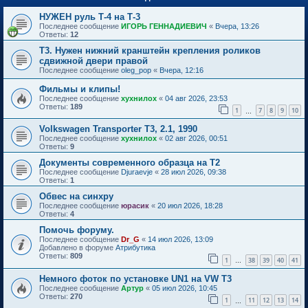
НУЖЕН руль Т-4 на Т-3
Последнее сообщение
ИГОРЬ ГЕННАДИЕВИЧ
«
Вчера, 13:26
Ответы:
12
Т3. Нужен нижний кранштейн крепления роликов
сдвижной двери правой
Последнее сообщение
oleg_pop
«
Вчера, 12:16
Фильмы и клипы!
Последнее сообщение
хухнилох
«
04 авг 2026, 23:53
Ответы:
189
1
7
8
9
10
…
Volkswagen Transporter T3, 2.1, 1990
Последнее сообщение
хухнилох
«
02 авг 2026, 00:51
Ответы:
9
Документы современного образца на Т2
Последнее сообщение
Djuraevje
«
28 июл 2026, 09:38
Ответы:
1
Обвес на синхру
Последнее сообщение
юрасик
«
20 июл 2026, 18:28
Ответы:
4
Помочь форуму.
Последнее сообщение
Dr_G
«
14 июл 2026, 13:09
Добавлено в форуме
Атрибутика
Ответы:
809
1
38
39
40
41
…
Немного фоток по установке UN1 на VW T3
Последнее сообщение
Артур
«
05 июл 2026, 10:45
Ответы:
270
1
11
12
13
14
…