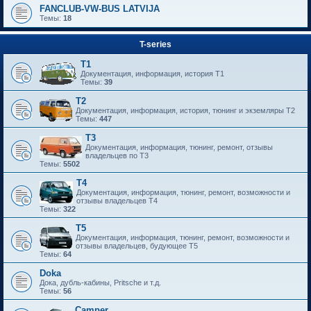
FANCLUB-VW-BUS LATVIJA
Темы:
18
T-series
T1
Документация, информация, история T1
Темы:
39
T2
Документация, информация, история, тюнинг и экземляры T2
Темы:
447
T3
Документация, информация, тюнинг, ремонт, отзывы
владельцев по T3
Темы:
5502
T4
Документация, информация, тюнинг, ремонт, возможности и
отзывы владельцев T4
Темы:
322
T5
Документация, информация, тюнинг, ремонт, возможности и
отзывы владельцев, будующее T5
Темы:
64
Doka
Дока, дубль-кабины, Pritsche и т.д.
Темы:
56
Camper