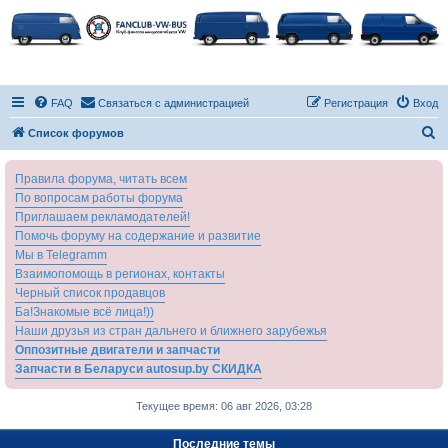
FAQ
Связаться с администрацией
Регистрация
Вход
П
Список форумов
о
Правила форума, читать всем
и
По вопросам работы форума
с
Приглашаем рекламодателей!
к
Помочь форуму на содержание и развитие
Мы в Telegramm
Взаимопомощь в регионах, контакты
Черный список продавцов
Ба!Знакомые всё лица!))
Наши друзья из стран дальнего и ближнего зарубежья
Оппозитные двигатели и запчасти
Запчасти в Беларуси autosup.by СКИДКА
Текущее время: 06 авг 2026, 03:28
Последние темы