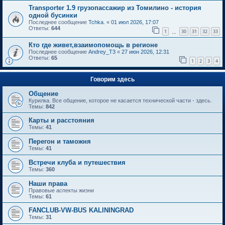
Transporter 1.9 грузопассажир из Томилино - история
одной бусинки
Последнее сообщение
Tchka.
«
01 июл 2026, 17:07
Ответы:
644
1
30
31
32
33
…
Кто где живет,взаимопомощь в регионе
Последнее сообщение
Andrey_T3
«
27 июн 2026, 12:31
Ответы:
65
1
2
3
4
Говорим здесь
Общение
Курилка. Все общение, которое не касается технической части - здесь.
Темы:
842
Карты и расстояния
Темы:
41
Перегон и таможня
Темы:
41
Встречи клуба и путешествия
Темы:
360
Наши права
Правовые аспекты жизни
Темы:
61
FANCLUB-VW-BUS KALININGRAD
Темы:
31