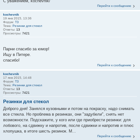
С уважением, kochevnik/
Перейти к сообщению
kochevnik
19 янв 2015, 13:36
Форум:
T3
Тема:
Резинки для стекол
Ответы:
13
Просмотры:
7421
Парни спасибо за юмор!
Ищу в Питере.
спасибо!
Перейти к сообщению
kochevnik
17 янв 2015, 14:48
Форум:
T3
Тема:
Резинки для стекол
Ответы:
13
Просмотры:
7421
Резинки для стекол
Доброго дня! Занялся кузовными и потом на покраску, надо снимать
все стекла. Но проблема в резинках, они "задубели", снять нет
возможности. Подскажите, у кого или где приобрести резинки: для
лобового, на сдвижку и напротив, после сдвижки и напротив и плюс
хлопушка, в итоге шесть резинок. М...
Перейти к сообщению