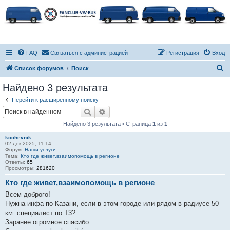
FAQ
Связаться с администрацией
Регистрация
Вход
П
Список форумов
Поиск
о
Найдено 3 результата
и
Перейти к расширенному поиску
с
Поиск
Расширенный поиск
к
Найдено 3 результата • Страница
1
из
1
kochevnik
02 дек 2025, 11:14
Форум:
Наши услуги
Тема:
Кто где живет,взаимопомощь в регионе
Ответы:
65
Просмотры:
281620
Кто где живет,взаимопомощь в регионе
Всем доброго!
Нужна инфа по Казани, если в этом городе или рядом в радиусе 50
км. специалист по Т3?
Заранее огромное спасибо.