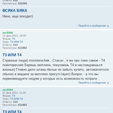
Ответы:
419
Просмотры:
333286
ВСЯКА БЯКА
Ниче, еще походит)
Перейти к сообщению
zxc3344
21 фев 2022, 19:50
Форум:
T3
Тема:
Т3 ИЛИ Т4
Ответы:
213
Просмотры:
421862
Т3 ИЛИ Т4
Странные люди) monsterochek , Стасон , я же про тоже самое - Т4
поинтереснее Берешь миллион, покупаешь Т4 и наслаждаешься
жизнью) Главно дело штаны белые не забыть купить, автомагнитола
обычно в машине за миллион присутствует) Вопрос - а что вы
порекомендуете людям у которых есть возможность потрати...
Перейти к сообщению
zxc3344
21 фев 2022, 11:26
Форум:
T3
Тема:
Т3 ИЛИ Т4
Ответы:
213
Просмотры:
421862
Т3 ИЛИ Т4