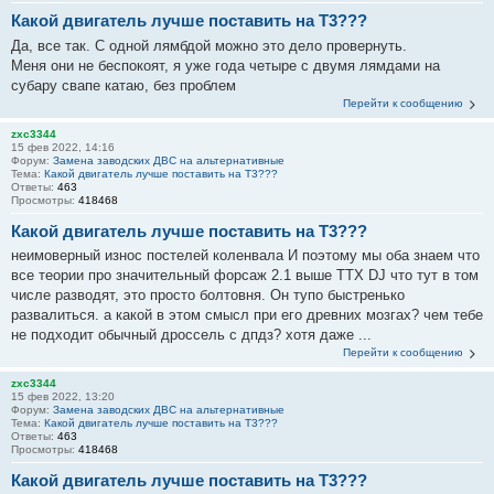
Какой двигатель лучше поставить на Т3???
Да, все так. С одной лямбдой можно это дело провернуть.
Меня они не беспокоят, я уже года четыре с двумя лямдами на
субару свапе катаю, без проблем
Перейти к сообщению
zxc3344
15 фев 2022, 14:16
Форум:
Замена заводских ДВС на альтернативные
Тема:
Какой двигатель лучше поставить на Т3???
Ответы:
463
Просмотры:
418468
Какой двигатель лучше поставить на Т3???
неимоверный износ постелей коленвала И поэтому мы оба знаем что
все теории про значительный форсаж 2.1 выше ТТХ DJ что тут в том
числе разводят, это просто болтовня. Он тупо быстренько
развалиться. а какой в этом смысл при его древних мозгах? чем тебе
не подходит обычный дроссель с дпдз? хотя даже ...
Перейти к сообщению
zxc3344
15 фев 2022, 13:20
Форум:
Замена заводских ДВС на альтернативные
Тема:
Какой двигатель лучше поставить на Т3???
Ответы:
463
Просмотры:
418468
Какой двигатель лучше поставить на Т3???