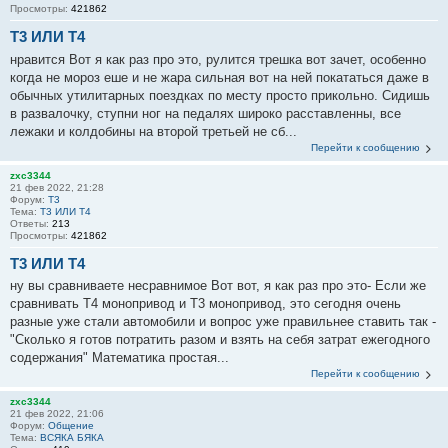
Просмотры:
421862
Т3 ИЛИ Т4
нравится Вот я как раз про это, рулится трешка вот зачет, особенно
когда не мороз еше и не жара сильная вот на ней покататься даже в
обычных утилитарных поездках по месту просто прикольно. Сидишь
в развалочку, ступни ног на педалях широко расставленны, все
лежаки и колдобины на второй третьей не сб...
Перейти к сообщению
zxc3344
21 фев 2022, 21:28
Форум:
T3
Тема:
Т3 ИЛИ Т4
Ответы:
213
Просмотры:
421862
Т3 ИЛИ Т4
ну вы сравниваете несравнимое Вот вот, я как раз про это- Если же
сравнивать Т4 монопривод и Т3 монопривод, это сегодня очень
разные уже стали автомобили и вопрос уже правильнее ставить так -
"Сколько я готов потратить разом и взять на себя затрат ежегодного
содержания" Математика простая...
Перейти к сообщению
zxc3344
21 фев 2022, 21:06
Форум:
Общение
Тема:
ВСЯКА БЯКА