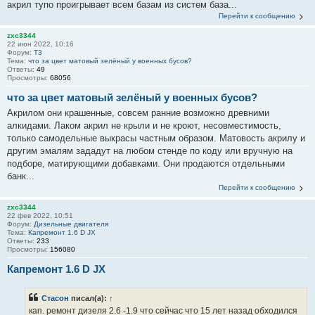
акрил тупо проигрывает всем базам из систем база...
Перейти к сообщению
zxc3344
22 июн 2022, 10:16
Форум:
T3
Тема:
что за цвет матовый зелёный у военных бусов?
Ответы:
49
Просмотры:
68056
что за цвет матовый зелёный у военных бусов?
Акрилом они крашенные, совсем ранние возможно древними
алкидами. Лаком акрил не крыли и не кроют, несовместимость,
только самодельные выкрасы частным образом. Матовость акрилу и
другим эмалям зададут на любом стенде по коду или вручную на
подборе, матирующими добавками. Они продаются отдельными
банк...
Перейти к сообщению
zxc3344
22 фев 2022, 10:51
Форум:
Дизельные двигателя
Тема:
Капремонт 1.6 D JX
Ответы:
233
Просмотры:
156080
Капремонт 1.6 D JX
Стасон
писал(а):
↑
кап. ремонт дизеля 2.6 -1.9 что сейчас что 15 лет назад обходился