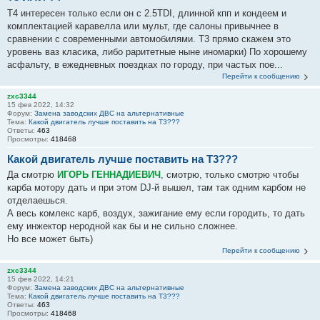
Т4 интересен только если он с 2.5TDI, длинной кпп и кондеем и
комплектацией каравелла или мульт, где салоны привычнее в
сравнении с современными автомобилями. Т3 прямо скажем это
уровень ваз класика, либо раритетные ныне иномарки) По хорошему
асфальту, в ежедневных поездках по городу, при частых пое...
Перейти к сообщению
zxc3344
15 фев 2022, 14:32
Форум:
Замена заводских ДВС на альтернативные
Тема:
Какой двигатель лучше поставить на Т3???
Ответы:
463
Просмотры:
418468
Какой двигатель лучше поставить на Т3???
Да смотрю
ИГОРЬ ГЕННАДИЕВИЧ
, смотрю, только смотрю чтобы
карба мотору дать и при этом DJ-й вышел, там так одним карбом не
отделаешься.
А весь комлекс карб, воздух, зажигание ему если городить, то дать
ему инжектор неродной как бы и не сильно сложнее.
Но все может быть)
Перейти к сообщению
zxc3344
15 фев 2022, 14:21
Форум:
Замена заводских ДВС на альтернативные
Тема:
Какой двигатель лучше поставить на Т3???
Ответы:
463
Просмотры:
418468