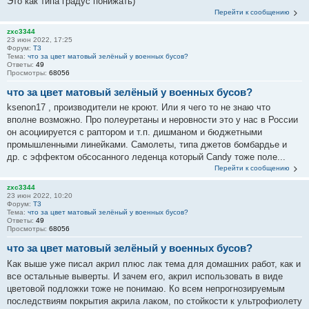
Это как типа градус понижать)
Перейти к сообщению
zxc3344
23 июн 2022, 17:25
Форум:
T3
Тема:
что за цвет матовый зелёный у военных бусов?
Ответы:
49
Просмотры:
68056
что за цвет матовый зелёный у военных бусов?
ksenon17 , производители не кроют. Или я чего то не знаю что
вполне возможно. Про полеуретаны и неровности это у нас в России
он асоциируется с раптором и т.п. дишманом и бюджетными
промышленными линейками. Самолеты, типа джетов бомбардье и
др. с эффектом обсосанного леденца который Candy тоже поле...
Перейти к сообщению
zxc3344
23 июн 2022, 10:20
Форум:
T3
Тема:
что за цвет матовый зелёный у военных бусов?
Ответы:
49
Просмотры:
68056
что за цвет матовый зелёный у военных бусов?
Как выше уже писал акрил плюс лак тема для домашних работ, как и
все остальные выверты. И зачем его, акрил использовать в виде
цветовой подложки тоже не понимаю. Ко всем непрогнозируемым
последствиям покрытия акрила лаком, по стойкости к ультрофиолету