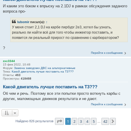
И каким это боком к впрыску на 2.1DJ в рамках обсуждения заданого
вопроса про-
lubomir
писал(а):
↑
У меня стоит 2,1 DJ на карбе пирбург 2е3, хотел бы узнать,
реально ли найти всё для того чтобы инжектор поставить, и
появится ли реальный прирост по сравнению с карбюратором?
?
Перейти к сообщению
zxc3344
15 фев 2022, 10:48
Форум:
Замена заводских ДВС на альтернативные
Тема:
Какой двигатель лучше поставить на Т3???
Ответы:
463
Просмотры:
418468
Какой двигатель лучше поставить на Т3???
Об чем и речь. Поэтому все эти попытки просто воткнуть карбы с
других, маломощных движков результата и не дают.
Перейти к сообщению
Страница
1
из
42
1
2
3
4
5
42
След.
Найдено 826 результатов
…