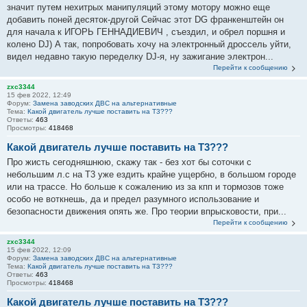
значит путем нехитрых манипуляций этому мотору можно еще
добавить поней десяток-другой Сейчас этот DG франкенштейн он
для начала к ИГОРЬ ГЕННАДИЕВИЧ , съездил, и обрел поршня и
колено DJ) А так, попробовать хочу на электронный дроссель уйти,
видел недавно такую переделку DJ-я, ну зажигание электрон...
Перейти к сообщению
zxc3344
15 фев 2022, 12:49
Форум:
Замена заводских ДВС на альтернативные
Тема:
Какой двигатель лучше поставить на Т3???
Ответы:
463
Просмотры:
418468
Какой двигатель лучше поставить на Т3???
Про жисть сегодняшнюю, скажу так - без хот бы соточки с
небольшим л.с на Т3 уже ездить крайне ущербно, в большом городе
или на трассе. Но больше к сожалению из за кпп и тормозов тоже
особо не воткнешь, да и предел разумного использование и
безопасности движения опять же. Про теории впрысковости, при...
Перейти к сообщению
zxc3344
15 фев 2022, 12:09
Форум:
Замена заводских ДВС на альтернативные
Тема:
Какой двигатель лучше поставить на Т3???
Ответы:
463
Просмотры:
418468
Какой двигатель лучше поставить на Т3???