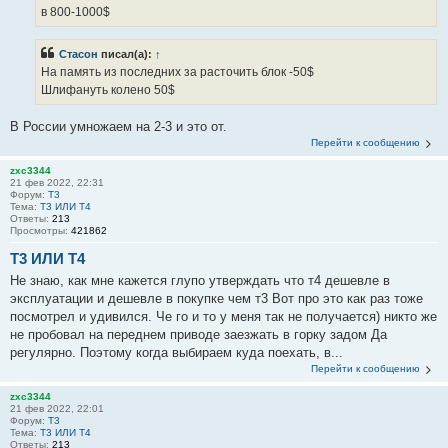
в 800-1000$
Стасон
писал(а):
↑
На память из последних за расточить блок -50$
Шлифануть колено 50$
В России умножаем на 2-3 и это от.
Перейти к сообщению
zxc3344
21 фев 2022, 22:31
Форум:
T3
Тема:
Т3 ИЛИ Т4
Ответы:
213
Просмотры:
421862
Т3 ИЛИ Т4
Не знаю, как мне кажется глупо утверждать что т4 дешевле в
эксплуатации и дешевле в покупке чем т3 Вот про это как раз тоже
посмотрел и удивился. Че го и то у меня так не получается) никто же
не пробовал на переднем приводе заезжать в горку задом Да
регулярно. Поэтому когда выбираем куда поехать, в...
Перейти к сообщению
zxc3344
21 фев 2022, 22:01
Форум:
T3
Тема:
Т3 ИЛИ Т4
Ответы:
213