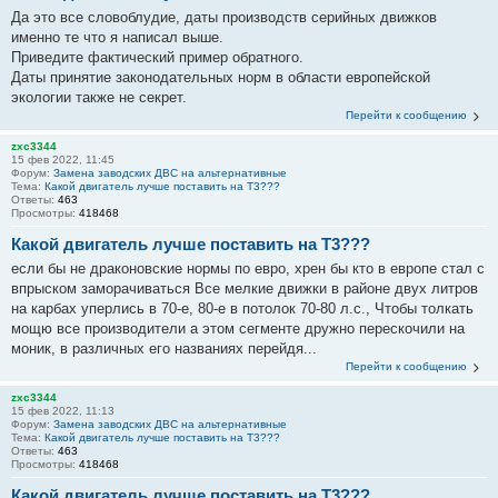
Да это все словоблудие, даты производств серийных движков
именно те что я написал выше.
Приведите фактический пример обратного.
Даты принятие законодательных норм в области европейской
экологии также не секрет.
Перейти к сообщению
zxc3344
15 фев 2022, 11:45
Форум:
Замена заводских ДВС на альтернативные
Тема:
Какой двигатель лучше поставить на Т3???
Ответы:
463
Просмотры:
418468
Какой двигатель лучше поставить на Т3???
если бы не драконовские нормы по евро, хрен бы кто в европе стал с
впрыском заморачиваться Все мелкие движки в районе двух литров
на карбах уперлись в 70-е, 80-е в потолок 70-80 л.с., Чтобы толкать
мощю все производители а этом сегменте дружно перескочили на
моник, в различных его названиях перейдя...
Перейти к сообщению
zxc3344
15 фев 2022, 11:13
Форум:
Замена заводских ДВС на альтернативные
Тема:
Какой двигатель лучше поставить на Т3???
Ответы:
463
Просмотры:
418468
Какой двигатель лучше поставить на Т3???