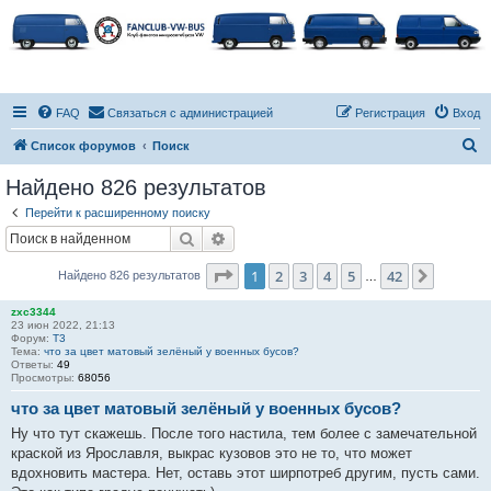
FAQ
Связаться с администрацией
Регистрация
Вход
П
Список форумов
Поиск
о
Найдено 826 результатов
и
Перейти к расширенному поиску
с
Поиск
Расширенный поиск
к
Страница
1
из
42
1
2
3
4
5
42
След.
Найдено 826 результатов
…
zxc3344
23 июн 2022, 21:13
Форум:
T3
Тема:
что за цвет матовый зелёный у военных бусов?
Ответы:
49
Просмотры:
68056
что за цвет матовый зелёный у военных бусов?
Ну что тут скажешь. После того настила, тем более с замечательной
краской из Ярославля, выкрас кузовов это не то, что может
вдохновить мастера. Нет, оставь этот ширпотреб другим, пусть сами.