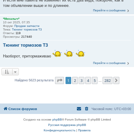
И если мне память не изменяет их есть два вида, покороче, как в
том объявлении выше и по длиннее.
Перейти к сообщению
*Михалыч*
10 окт 2025, 07:35
Форум:
Продам запчасти
Тема:
Тюнинг тормозов Т3
Ответы:
119
Просмотры:
217440
Тюнинг тормозов Т3
Наоборот, притормаживаю
Перейти к сообщению
Страница
1
из
282
1
2
3
4
5
282
След.
Найдено 5623 результата
…
Список форумов
Часовой пояс:
UTC+03:00
Создано на основе
phpBB
® Forum Software © phpBB Limited
Русская поддержка phpBB
Конфиденциальность
|
Правила