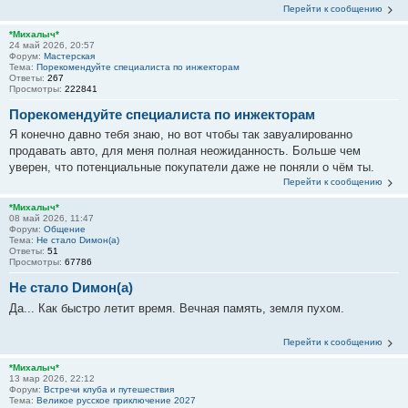
Перейти к сообщению
*Михалыч*
24 май 2026, 20:57
Форум:
Мастерская
Тема:
Порекомендуйте специалиста по инжекторам
Ответы:
267
Просмотры:
222841
Порекомендуйте специалиста по инжекторам
Я конечно давно тебя знаю, но вот чтобы так завуалированно
продавать авто, для меня полная неожиданность. Больше чем
уверен, что потенциальные покупатели даже не поняли о чём ты.
Перейти к сообщению
*Михалыч*
08 май 2026, 11:47
Форум:
Общение
Тема:
Не стало Dимон(а)
Ответы:
51
Просмотры:
67786
Не стало Dимон(а)
Да... Как быстро летит время. Вечная память, земля пухом.
Перейти к сообщению
*Михалыч*
13 мар 2026, 22:12
Форум:
Встречи клуба и путешествия
Тема:
Великое русское приключение 2027