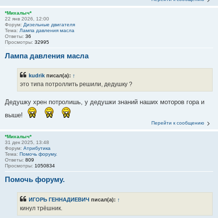
*Михалыч*
22 янв 2026, 12:00
Форум:
Дизельные двигателя
Тема:
Лампа давления масла
Ответы:
36
Просмотры:
32995
Лампа давления масла
kudrik
писал(а):
↑
это типа потроллить решили, дедушку ?
Дедушку хрен потролишь, у дедушки знаний наших моторов гора и
выше!
Перейти к сообщению
*Михалыч*
31 дек 2025, 13:48
Форум:
Атрибутика
Тема:
Помочь форуму.
Ответы:
809
Просмотры:
1050834
Помочь форуму.
ИГОРЬ ГЕННАДИЕВИЧ
писал(а):
↑
кинул трёшник.