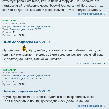
структурированном виде, как на нашем форуме. Не бросайте его,
поддерживайте общение через Форум! Однозначно! Но это для тех
кто что-то делает, мыслит и разрабатывает. Мессенджеры удобны ...
Перейти к сообщению
*Михалыч*
30 ноя 2025, 13:16
Форум:
Подвеска и рулевое управление
Тема:
Пневмоподвеска на VW Т3.
Ответы:
41
Просмотры:
38946
Пневмоподвеска на VW Т3.
Оу, где мой
буду наблюдать внимательно. Может хоть один
удачный эксперимент будет, всё что было ранее, для обычной езды
не подходило никак, только как шоукар.
Перейти к сообщению
*Михалыч*
30 ноя 2025, 12:47
Форум:
Подвеска и рулевое управление
Тема:
Пневмоподвеска на VW Т3.
Ответы:
41
Просмотры:
38946
Пневмоподвеска на VW Т3.
Круто, действительно ничего подобного не встречалось ранее.
Если я правильно понял, до передней оси дело не дошло.
Перейти к сообщению