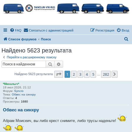
FAQ
Связаться с администрацией
Регистрация
Вход
П
Список форумов
Поиск
о
Найдено 5623 результата
и
Перейти к расширенному поиску
с
Поиск
Расширенный поиск
к
Страница
1
из
282
1
2
3
4
5
282
След.
Найдено 5623 результата
…
*Михалыч*
19 июл 2026, 21:12
Форум:
Syncro
Тема:
Обвес на синхру
Ответы:
4
Просмотры:
1680
Обвес на синхру
Абрам Моисеич, вы либо крест снимите, либо трусы наденьте!