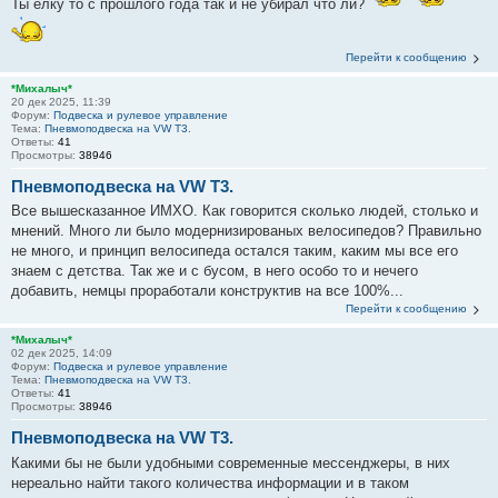
Ты ёлку то с прошлого года так и не убирал что ли?
Перейти к сообщению
*Михалыч*
20 дек 2025, 11:39
Форум:
Подвеска и рулевое управление
Тема:
Пневмоподвеска на VW Т3.
Ответы:
41
Просмотры:
38946
Пневмоподвеска на VW Т3.
Все вышесказанное ИМХО. Как говорится сколько людей, столько и
мнений. Много ли было модернизированых велосипедов? Правильно
не много, и принцип велосипеда остался таким, каким мы все его
знаем с детства. Так же и с бусом, в него особо то и нечего
добавить, немцы проработали конструктив на все 100%...
Перейти к сообщению
*Михалыч*
02 дек 2025, 14:09
Форум:
Подвеска и рулевое управление
Тема:
Пневмоподвеска на VW Т3.
Ответы:
41
Просмотры:
38946
Пневмоподвеска на VW Т3.
Какими бы не были удобными современные мессенджеры, в них
нереально найти такого количества информации и в таком