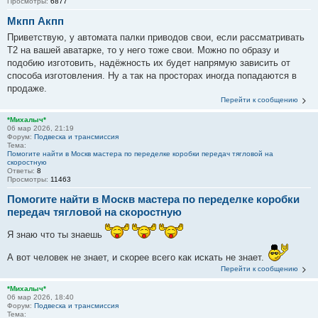
Просмотры:
6877
Мкпп Акпп
Приветствую, у автомата палки приводов свои, если рассматривать
Т2 на вашей аватарке, то у него тоже свои. Можно по образу и
подобию изготовить, надёжность их будет напрямую зависить от
способа изготовления. Ну а так на просторах иногда попадаются в
продаже.
Перейти к сообщению
*Михалыч*
06 мар 2026, 21:19
Форум:
Подвеска и трансмиссия
Тема:
Помогите найти в Москв мастера по переделке коробки передач тягловой на
скоростную
Ответы:
8
Просмотры:
11463
Помогите найти в Москв мастера по переделке коробки
передач тягловой на скоростную
Я знаю что ты знаешь
А вот человек не знает, и скорее всего как искать не знает.
Перейти к сообщению
*Михалыч*
06 мар 2026, 18:40
Форум:
Подвеска и трансмиссия
Тема: