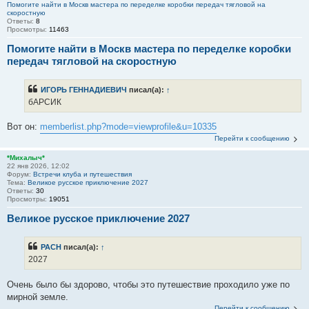
Помогите найти в Москв мастера по переделке коробки передач тягловой на
скоростную
Ответы:
8
Просмотры:
11463
Помогите найти в Москв мастера по переделке коробки
передач тягловой на скоростную
ИГОРЬ ГЕННАДИЕВИЧ
писал(а):
↑
бАРСИК
Вот он:
memberlist.php?mode=viewprofile&u=10335
Перейти к сообщению
*Михалыч*
22 янв 2026, 12:02
Форум:
Встречи клуба и путешествия
Тема:
Великое русское приключение 2027
Ответы:
30
Просмотры:
19051
Великое русское приключение 2027
PACH
писал(а):
↑
2027
Очень было бы здорово, чтобы это путешествие проходило уже по
мирной земле.
Перейти к сообщению