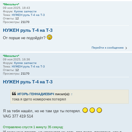
*Михалыч*
09 ноя 2025, 18:43
Форум:
Куплю запчасти
Тема:
НУЖЕН руль Т-4 на Т-3
Ответы:
12
Просмотры:
21170
НУЖЕН руль Т-4 на Т-3
От порше не подойдёт?
Перейти к сообщению
*Михалыч*
09 ноя 2025, 16:36
Форум:
Куплю запчасти
Тема:
НУЖЕН руль Т-4 на Т-3
Ответы:
12
Просмотры:
21170
НУЖЕН руль Т-4 на Т-3
ИГОРЬ ГЕННАДИЕВИЧ
писал(а):
↑
тока я гдето номерочек потерял
Я за тебя нашёл, но не там где ты потерял.
VAG 377 419 514
Отправлено спустя 1 минуту 35 секунд: