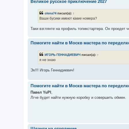
Великое русское приключение 2027
olena74
писал(а):
↑
Ваши бусики имеют какие номера?
Таки взглянте на профиль топикстартера. Он проедет ч
Помогите найти в Москв мастера по переделк
ИГОРЬ ГЕННАДИЕВИЧ
писал(а):
↑
я не знаю
Эх!!! Игорь Геннадиевич!
Помогите найти в Москв мастера по переделк
Павел YuPI
,
Лгче будет найти нужную коробку и совершить обмен.
Шланги на отопление