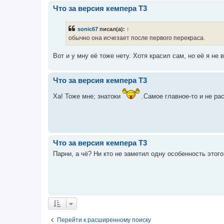
Что за версия кемпера Т3
sonic67
писал(а):
↑
обычно она исчезает после первого перекраса.
Вот и у мну её тоже нету. Хотя красил сам, но её я не 
Что за версия кемпера Т3
Ха! Тоже мне; знатоки
.Самое главное-то и не р
Что за версия кемпера Т3
Парни, а чё? Ни кто не заметил одну особенность этого
Перейти к расширенному поиску