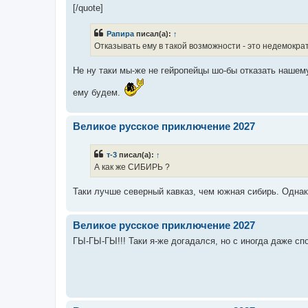
[/quote]
Рапира
писал(а):
↑
Отказывать ему в такой возможности - это недемокра
Не ну таки мы-же не гейропейцы шо-бы отказать нашем
ему будем.
Великое русское приключение 2027
т-3
писал(а):
↑
А как же СИБИРЬ ?
Таки лучше северный кавказ, чем южная сибирь. Однак
Великое русское приключение 2027
ГЫ-ГЫ-ГЫ!!! Таки я-же догадался, но с иногда даже спо