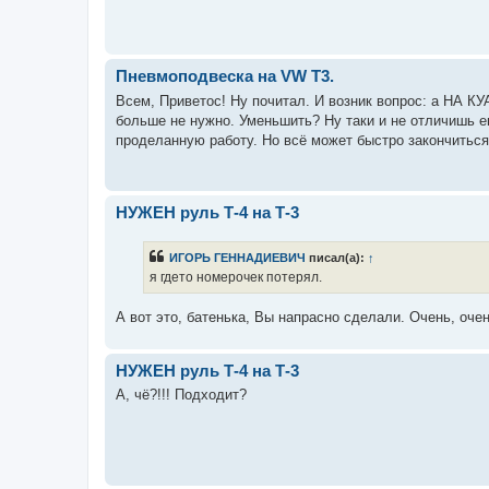
Пневмоподвеска на VW Т3.
Всем, Приветос! Ну почитал. И возник вопрос: а НА К
больше не нужно. Уменьшить? Ну таки и не отличишь ег
проделанную работу. Но всё может быстро закончиться:
НУЖЕН руль Т-4 на Т-3
ИГОРЬ ГЕННАДИЕВИЧ
писал(а):
↑
я гдето номерочек потерял.
А вот это, батенька, Вы напрасно сделали. Очень, оч
НУЖЕН руль Т-4 на Т-3
А, чё?!!! Подходит?