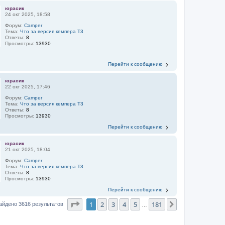
юрасик
24 окт 2025, 18:58
Форум:
Camper
Тема:
Что за версия кемпера Т3
Ответы:
8
Просмотры:
13930
Перейти к сообщению
юрасик
22 окт 2025, 17:46
Форум:
Camper
Тема:
Что за версия кемпера Т3
Ответы:
8
Просмотры:
13930
Перейти к сообщению
юрасик
21 окт 2025, 18:04
Форум:
Camper
Тема:
Что за версия кемпера Т3
Ответы:
8
Просмотры:
13930
Перейти к сообщению
Страница
1
из
181
1
2
3
4
5
181
След.
айдено 3616 результатов
…