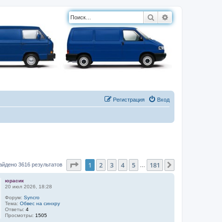
Поиск
Расширенный п
Регистрация
Вход
Страница
1
из
181
1
2
3
4
5
181
След.
айдено 3616 результатов
…
юрасик
20 июл 2026, 18:28
Форум:
Syncro
Тема:
Обвес на синхру
Ответы:
4
Просмотры:
1505