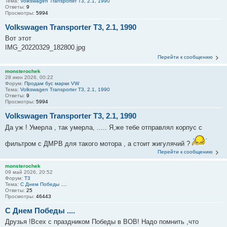
Тема:
Volkswagen Transporter T3, 2.1, 1990
Ответы:
9
Просмотры:
5994
Volkswagen Transporter T3, 2.1, 1990
Вот этот
IMG_20220329_182800.jpg
Перейти к сообщению
monsterochek
28 июн 2026, 00:22
Форум:
Продам бус марки VW
Тема:
Volkswagen Transporter T3, 2.1, 1990
Ответы:
9
Просмотры:
5994
Volkswagen Transporter T3, 2.1, 1990
Да уж ! Умерла , так умерла, ..... Я,же тебе отправлял корпус с
фильтром с ДМРВ для такого мотора , а стоит жигулячий ?
Перейти к сообщению
monsterochek
09 май 2026, 20:52
Форум:
T3
Тема:
С Днем Победы ....
Ответы:
25
Просмотры:
46443
С Днем Победы ....
Друзья !Всех с праздником Победы в ВОВ! Надо помнить ,что