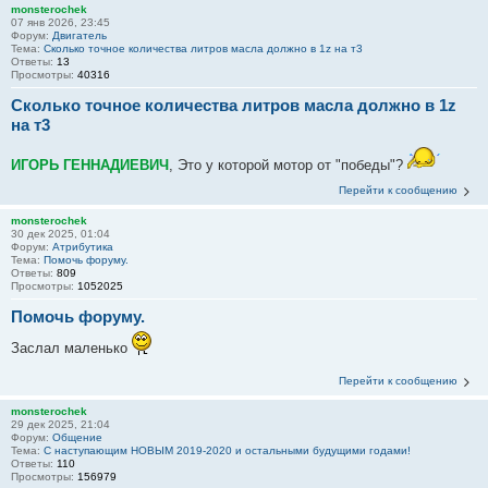
monsterochek
07 янв 2026, 23:45
Форум:
Двигатель
Тема:
Сколько точное количества литров масла должно в 1z на т3
Ответы:
13
Просмотры:
40316
Сколько точное количества литров масла должно в 1z
на т3
ИГОРЬ ГЕННАДИЕВИЧ
, Это у которой мотор от "победы"?
Перейти к сообщению
monsterochek
30 дек 2025, 01:04
Форум:
Атрибутика
Тема:
Помочь форуму.
Ответы:
809
Просмотры:
1052025
Помочь форуму.
Заслал маленько
Перейти к сообщению
monsterochek
29 дек 2025, 21:04
Форум:
Общение
Тема:
С наступающим НОВЫМ 2019-2020 и остальными будущими годами!
Ответы:
110
Просмотры:
156979