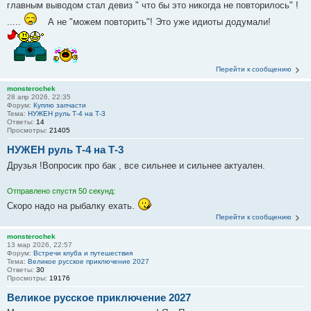
главным выводом стал девиз " что бы это никогда не повторилось" !
.....
А не "можем повторить"! Это уже идиоты додумали!
Перейти к сообщению
monsterochek
28 апр 2026, 22:35
Форум:
Куплю запчасти
Тема:
НУЖЕН руль Т-4 на Т-3
Ответы:
14
Просмотры:
21405
НУЖЕН руль Т-4 на Т-3
Друзья !Вопросик про бак , все сильнее и сильнее актуален.
Отправлено спустя 50 секунд:
Скоро надо на рыбалку ехать.
Перейти к сообщению
monsterochek
13 мар 2026, 22:57
Форум:
Встречи клуба и путешествия
Тема:
Великое русское приключение 2027
Ответы:
30
Просмотры:
19176
Великое русское приключение 2027