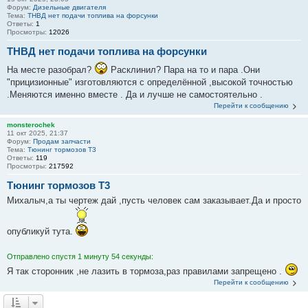
Форум:
Дизельные двигателя
Тема:
ТНВД нет подачи топлива на форсунки
Ответы:
1
Просмотры:
12026
ТНВД нет подачи топлива на форсунки
На месте разобрал?
Расклинил? Пара на то и пара .Они
"прицизионные" изготовляются с определённой ,высокой точностью
.Меняются именно вместе . Да и лучше не самостоятельно .
Перейти к сообщению
monsterochek
11 окт 2025, 21:37
Форум:
Продам запчасти
Тема:
Тюнинг тормозов Т3
Ответы:
119
Просмотры:
217592
Тюнинг тормозов Т3
Михалыч,а ты чертеж дай ,пусть человек сам заказывает.Да и просто
опубликуй тута.
Отправлено спустя 1 минуту 54 секунды:
Я так сторонник ,не лазить в тормоза,раз правилами запрещено .
Перейти к сообщению