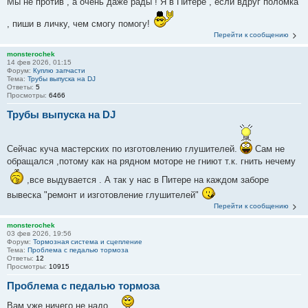
Мы не против , а очень даже рады ! Я в Питере , если вдруг поломка
, пиши в личку, чем смогу помогу!
Перейти к сообщению
monsterochek
14 фев 2026, 01:15
Форум:
Куплю запчасти
Тема:
Трубы выпуска на DJ
Ответы:
5
Просмотры:
6466
Трубы выпуска на DJ
Сейчас куча мастерских по изготовлению глушителей.
Сам не
обращался ,потому как на рядном моторе не гниют т.к. гнить нечему
,все выдувается . А так у нас в Питере на каждом заборе
вывеска "ремонт и изготовление глушителей"
Перейти к сообщению
monsterochek
03 фев 2026, 19:56
Форум:
Тормозная система и сцепление
Тема:
Проблема с педалью тормоза
Ответы:
12
Просмотры:
10915
Проблема с педалью тормоза
Вам уже ничего не надо....