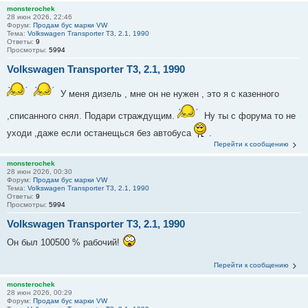
monsterochek
28 июн 2026, 22:46
Форум:
Продам бус марки VW
Тема:
Volkswagen Transporter T3, 2.1, 1990
Ответы:
9
Просмотры:
5994
Volkswagen Transporter T3, 2.1, 1990
У меня дизель , мне он не нужен , это я с казенного
,списанного снял. Подари страждущим.
Ну ты с форума то не
уходи ,даже если останещься без автобуса
.
Перейти к сообщению
monsterochek
28 июн 2026, 00:30
Форум:
Продам бус марки VW
Тема:
Volkswagen Transporter T3, 2.1, 1990
Ответы:
9
Просмотры:
5994
Volkswagen Transporter T3, 2.1, 1990
Он был 100500 % рабочий!
Перейти к сообщению
monsterochek
28 июн 2026, 00:29
Форум:
Продам бус марки VW