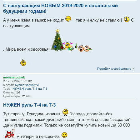
С наступающим НОВЫМ 2019-2020 и остальными
будущими годами!
A у меня жена в гараж не ходит
так я и елку не ставлю !
С
наступающим
,!Мира всем и здоровья!
Перейти к сообщению
monsterochek
27 ноя 2025, 22:02
Форум:
Куплю запчасти
Тема:
НУЖЕН руль Т-4 на Т-3
Ответы:
14
Просмотры:
21405
НУЖЕН руль Т-4 на Т-3
Тут спрошу, Генадичь извинит.
Господа ,продайте бак
топливный,пох...какой дизель/бензин , а то мой совсем "засрался"
,да и углы подгнили. Только не советуйте купить новый ,за 30 000
Я теперича пенсионер.