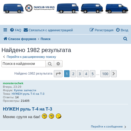
FAQ
Связаться с администрацией
Регистрация
Вход
П
Список форумов
Поиск
о
Найдено 1982 результата
и
Перейти к расширенному поиску
с
Поиск
Расширенный поиск
к
Страница
1
из
100
1
2
3
4
5
100
След.
Найдено 1982 результата
…
monsterochek
Вчера, 23:29
Форум:
Куплю запчасти
Тема:
НУЖЕН руль Т-4 на Т-3
Ответы:
14
Просмотры:
21405
НУЖЕН руль Т-4 на Т-3
Меняю сруля на бак!
Перейти к сообщению