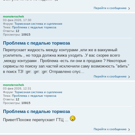
Перейти к сообщению
monsterochek
03 фев 2026, 17:30
Форум:
Тормозная система и сцепление
Тема:
Проблема с педалью тормоза
Ответы:
12
Просмотры:
10915
Проблема с педалью тормоза
Перепускает жидкость между контурами ,или же в ваккумный
усилитель , но тогда должна жижа уходить .У вас скорее всего
,между контурами . Проблема ‐есть ли они в продаже ? Некоторые
сервисы по поиску зап.частей исключили саму возможность "вбить"
в поиск Т3! :grr: :grr: :grr: Отправлено спус...
Перейти к сообщению
monsterochek
03 фев 2026, 12:31
Форум:
Тормозная система и сцепление
Тема:
Проблема с педалью тормоза
Ответы:
12
Просмотры:
10915
Проблема с педалью тормоза
Привет!Похоже перепускает ГТЦ ...
Перейти к сообщению