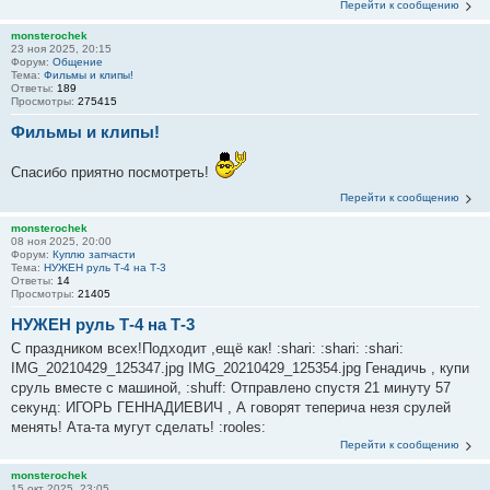
Перейти к сообщению
monsterochek
23 ноя 2025, 20:15
Форум:
Общение
Тема:
Фильмы и клипы!
Ответы:
189
Просмотры:
275415
Фильмы и клипы!
Спасибо приятно посмотреть!
Перейти к сообщению
monsterochek
08 ноя 2025, 20:00
Форум:
Куплю запчасти
Тема:
НУЖЕН руль Т-4 на Т-3
Ответы:
14
Просмотры:
21405
НУЖЕН руль Т-4 на Т-3
С праздником всех!Подходит ,ещё как! :shari: :shari: :shari:
IMG_20210429_125347.jpg IMG_20210429_125354.jpg Генадичь , купи
сруль вместе с машиной, :shuff: Отправлено спустя 21 минуту 57
секунд: ИГОРЬ ГЕННАДИЕВИЧ , А говорят теперича незя срулей
менять! Ата-та мугут сделать! :rooles:
Перейти к сообщению
monsterochek
15 окт 2025, 23:05