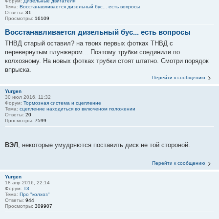
Форум:
Дизельные двигателя
Тема:
Восстанавливается дизельный бус... есть вопросы
Ответы:
31
Просмотры:
16109
Восстанавливается дизельный бус... есть вопросы
ТНВД старый оставил? на твоих первых фотках ТНВД с
перевернутым плунжером... Поэтому трубки соединили по
колхозному. На новых фотках трубки стоят штатно. Смотри порядок
впрыска.
Перейти к сообщению
Yurgen
30 июл 2016, 11:32
Форум:
Тормозная система и сцепление
Тема:
сцепление находиться во включеном положении
Ответы:
20
Просмотры:
7599
ВЭЛ
, некоторые умудряются поставить диск не той стороной.
Перейти к сообщению
Yurgen
18 апр 2016, 22:14
Форум:
T3
Тема:
Про "колхоз"
Ответы:
944
Просмотры:
309907