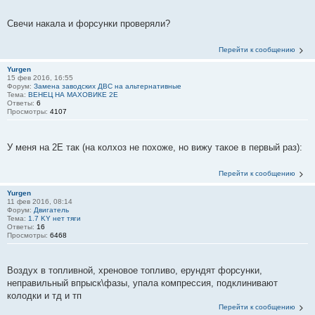
Свечи накала и форсунки проверяли?
Перейти к сообщению
Yurgen
15 фев 2016, 16:55
Форум:
Замена заводских ДВС на альтернативные
Тема:
ВЕНЕЦ НА МАХОВИКЕ 2Е
Ответы:
6
Просмотры:
4107
У меня на 2Е так (на колхоз не похоже, но вижу такое в первый раз):
Перейти к сообщению
Yurgen
11 фев 2016, 08:14
Форум:
Двигатель
Тема:
1.7 KY нет тяги
Ответы:
16
Просмотры:
6468
Воздух в топливной, хреновое топливо, ерундят форсунки,
неправильный впрыск\фазы, упала компрессия, подклинивают
колодки и тд и тп
Перейти к сообщению