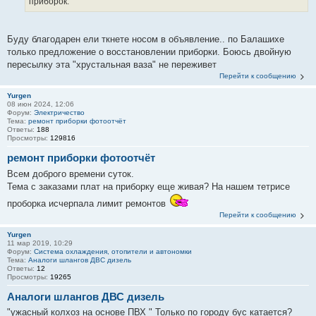
приборок.
Буду благодарен ели ткнете носом в объявление.. по Балашихе
только предложение о восстановлении приборки. Боюсь двойную
пересылку эта "хрустальная ваза" не переживет
Перейти к сообщению
Yurgen
08 июн 2024, 12:06
Форум:
Электричество
Тема:
ремонт приборки фотоотчёт
Ответы:
188
Просмотры:
129816
ремонт приборки фотоотчёт
Всем доброго времени суток.
Тема с заказами плат на приборку еще живая? На нашем тетрисе
проборка исчерпала лимит ремонтов
Перейти к сообщению
Yurgen
11 мар 2019, 10:29
Форум:
Система охлаждения, отопители и автономки
Тема:
Аналоги шлангов ДВС дизель
Ответы:
12
Просмотры:
19265
Аналоги шлангов ДВС дизель
"ужасный колхоз на основе ПВХ " Только по городу бус катается?