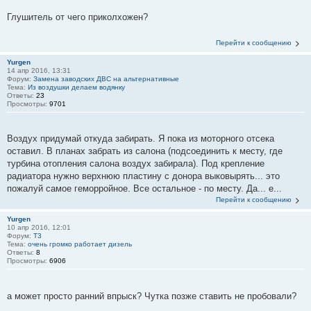
Глушитель от чего приколхожен?
Перейти к сообщению
Yurgen
14 апр 2016, 13:31
Форум:
Замена заводских ДВС на альтернативные
Тема:
Из воздушки делаем водянку
Ответы:
23
Просмотры:
9701
Воздух придумай откуда забирать. Я пока из моторного отсека
оставил. В планах забрать из салона (подсоединить к месту, где
турбина отопления салона воздух забирала). Под крепление
радиатора нужно верхнюю пластину с донора выковырять... это
пожалуй самое геморройное. Все остальное - по месту. Да... е...
Перейти к сообщению
Yurgen
10 апр 2016, 12:01
Форум:
T3
Тема:
очень громко работает дизель
Ответы:
8
Просмотры:
6906
а может просто ранний впрыск? Чутка позже ставить не пробовали?