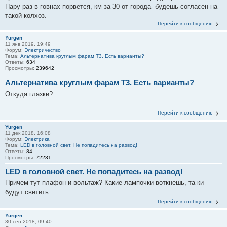
Пару раз в говнах порвется, км за 30 от города- будешь согласен на
такой колхоз.
Перейти к сообщению
Yurgen
11 янв 2019, 19:49
Форум:
Электричество
Тема:
Альтернатива круглым фарам Т3. Есть варианты?
Ответы:
634
Просмотры:
239642
Альтернатива круглым фарам Т3. Есть варианты?
Откуда глазки?
Перейти к сообщению
Yurgen
11 дек 2018, 16:08
Форум:
Электрика
Тема:
LED в головной свет. Не попадитесь на развод!
Ответы:
84
Просмотры:
72231
LED в головной свет. Не попадитесь на развод!
Причем тут плафон и вольтаж? Какие лампочки воткнешь, та ки
будут светить.
Перейти к сообщению
Yurgen
30 сен 2018, 09:40