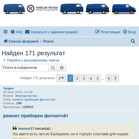
FAQ
Связаться с администрацией
Регистрация
Вход
П
Список форумов
Поиск
о
Найден 171 результат
и
Перейти к расширенному поиску
с
Поиск
Расширенный поиск
к
Страница
1
из
9
1
2
3
4
5
9
След.
Найден 171 результат
…
Yurgen
08 июн 2024, 21:48
Форум:
Электричество
Тема:
ремонт приборки фотоотчёт
Ответы:
188
Просмотры:
129816
ремонт приборки фотоотчёт
ksenon17
писал(а):
↑
На авито есть чел из Балашихи, он и торгует платами для наших