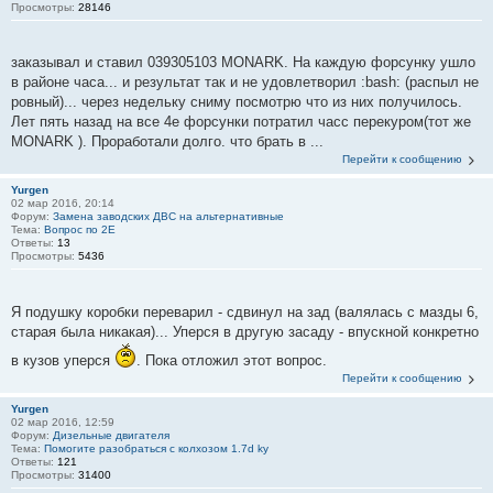
Просмотры:
28146
заказывал и ставил 039305103 MONARK. На каждую форсунку ушло
в районе часа... и результат так и не удовлетворил :bash: (распыл не
ровный)... через недельку сниму посмотрю что из них получилось.
Лет пять назад на все 4е форсунки потратил часс перекуром(тот же
MONARK ). Проработали долго. что брать в ...
Перейти к сообщению
Yurgen
02 мар 2016, 20:14
Форум:
Замена заводских ДВС на альтернативные
Тема:
Вопрос по 2Е
Ответы:
13
Просмотры:
5436
Я подушку коробки переварил - сдвинул на зад (валялась с мазды 6,
старая была никакая)... Уперся в другую засаду - впускной конкретно
в кузов уперся
. Пока отложил этот вопрос.
Перейти к сообщению
Yurgen
02 мар 2016, 12:59
Форум:
Дизельные двигателя
Тема:
Помогите разобраться с колхозом 1.7d ky
Ответы:
121
Просмотры:
31400