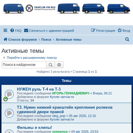
FAQ
Связаться с администрацией
Регистрация
Вход
П
Список форумов
Поиск
Активные темы
о
Активные темы
и
Перейти к расширенному поиску
с
Поиск
Расширенный поиск
к
Найдено 3 результата • Страница
1
из
1
Темы
НУЖЕН руль Т-4 на Т-3
Последнее сообщение
ИГОРЬ ГЕННАДИЕВИЧ
«
Вчера, 06:21
Добавлено в форуме
Куплю запчасти
Ответы:
14
Т3. Нужен нижний кранштейн крепления роликов
сдвижной двери правой
Последнее сообщение
oleg_pop
«
05 авг 2026, 12:16
Добавлено в форуме
Куплю запчасти
Фильмы и клипы!
Последнее сообщение
хухнилох
«
04 авг 2026, 23:53