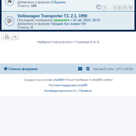
Добавлено в форуме
Общение
Ответы:
189
1
7
8
9
10
…
Volkswagen Transporter T3, 2.1, 1990
Последнее сообщение
хухнилох
«
02 авг 2026, 00:51
Добавлено в форуме
Продам бус марки VW
Ответы:
9
Найдено 4 результата • Страница
1
из
1
Список форумов
Часовой пояс:
UTC+03:00
Создано на основе
phpBB
® Forum Software © phpBB Limited
Русская поддержка phpBB
Конфиденциальность
|
Правила