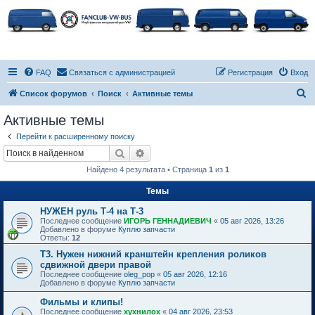
FAQ
Связаться с администрацией
Регистрация
Вход
П
Список форумов
Поиск
Активные темы
о
Активные темы
и
Перейти к расширенному поиску
с
Поиск
Расширенный поиск
к
Найдено 4 результата • Страница
1
из
1
Темы
НУЖЕН руль Т-4 на Т-3
Последнее сообщение
ИГОРЬ ГЕННАДИЕВИЧ
«
05 авг 2026, 13:26
Добавлено в форуме
Куплю запчасти
Ответы:
12
Т3. Нужен нижний кранштейн крепления роликов
сдвижной двери правой
Последнее сообщение
oleg_pop
«
05 авг 2026, 12:16
Добавлено в форуме
Куплю запчасти
Фильмы и клипы!
Последнее сообщение
хухнилох
«
04 авг 2026, 23:53