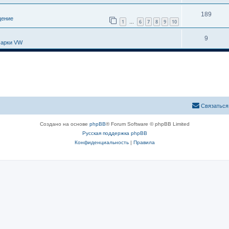
189
ение
1
6
7
8
9
10
…
9
марки VW
Связаться
Создано на основе
phpBB
® Forum Software © phpBB Limited
Русская поддержка phpBB
Конфиденциальность
|
Правила