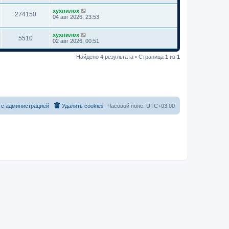
хухнилох
274150
04 авг 2026, 23:53
хухнилох
5510
02 авг 2026, 00:51
Найдено 4 результата • Страница
1
из
1
 с администрацией
Удалить cookies
Часовой пояс:
UTC+03:00