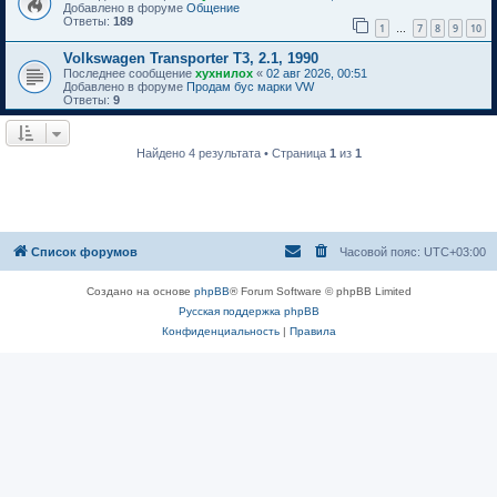
Добавлено в форуме
Общение
Ответы:
189
1
7
8
9
10
…
Volkswagen Transporter T3, 2.1, 1990
Последнее сообщение
хухнилох
«
02 авг 2026, 00:51
Добавлено в форуме
Продам бус марки VW
Ответы:
9
Найдено 4 результата • Страница
1
из
1
Список форумов
Часовой пояс:
UTC+03:00
Создано на основе
phpBB
® Forum Software © phpBB Limited
Русская поддержка phpBB
Конфиденциальность
|
Правила