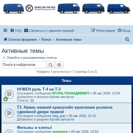
FAQ
Связаться с администрацией
Регистрация
Вход
П
Список форумов
Поиск
Активные темы
о
Активные темы
и
Перейти к расширенному поиску
с
Поиск
Расширенный поиск
к
Найдено 4 результата • Страница
1
из
1
Темы
НУЖЕН руль Т-4 на Т-3
Последнее сообщение
ИГОРЬ ГЕННАДИЕВИЧ
«
05 авг 2026, 13:26
Добавлено в форуме
Куплю запчасти
Ответы:
12
Т3. Нужен нижний кранштейн крепления роликов
сдвижной двери правой
Последнее сообщение
oleg_pop
«
05 авг 2026, 12:16
Добавлено в форуме
Куплю запчасти
Фильмы и клипы!
Последнее сообщение
хухнилох
«
04 авг 2026, 23:53