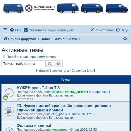
FAQ
Связаться с администрацией
Регистрация
Вход
П
Список форумов
Поиск
Активные темы
о
Активные темы
и
Перейти к расширенному поиску
с
Поиск
Расширенный поиск
к
Найдено 3 результата • Страница
1
из
1
Темы
НУЖЕН руль Т-4 на Т-3
Последнее сообщение
ИГОРЬ ГЕННАДИЕВИЧ
«
Вчера, 06:21
Добавлено в форуме
Куплю запчасти
Ответы:
14
Т3. Нужен нижний кранштейн крепления роликов
сдвижной двери правой
Последнее сообщение
oleg_pop
«
05 авг 2026, 12:16
Добавлено в форуме
Куплю запчасти
Фильмы и клипы!
Последнее сообщение
хухнилох
«
04 авг 2026, 23:53