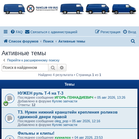
FAQ
Связаться с администрацией
Регистрация
Вход
П
Список форумов
Поиск
Активные темы
о
Активные темы
и
Перейти к расширенному поиску
с
Поиск
Расширенный поиск
к
Найдено 4 результата • Страница
1
из
1
Темы
НУЖЕН руль Т-4 на Т-3
Последнее сообщение
ИГОРЬ ГЕННАДИЕВИЧ
«
05 авг 2026, 13:26
Добавлено в форуме
Куплю запчасти
Ответы:
12
Т3. Нужен нижний кранштейн крепления роликов
сдвижной двери правой
Последнее сообщение
oleg_pop
«
05 авг 2026, 12:16
Добавлено в форуме
Куплю запчасти
Фильмы и клипы!
Последнее сообщение
хухнилох
«
04 авг 2026, 23:53