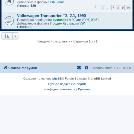
Добавлено в форуме
Общение
Ответы:
189
1
7
8
9
10
…
Volkswagen Transporter T3, 2.1, 1990
Последнее сообщение
хухнилох
«
02 авг 2026, 00:51
Добавлено в форуме
Продам бус марки VW
Ответы:
9
Найдено 4 результата • Страница
1
из
1
Список форумов
Часовой пояс:
UTC+03:00
Создано на основе
phpBB
® Forum Software © phpBB Limited
Русская поддержка phpBB
Конфиденциальность
|
Правила