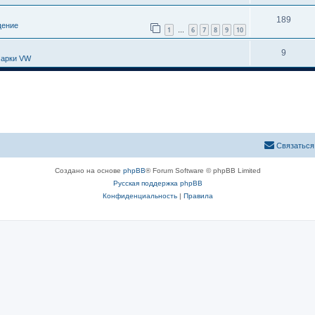
189
ение
1
6
7
8
9
10
…
9
марки VW
Связаться
Создано на основе
phpBB
® Forum Software © phpBB Limited
Русская поддержка phpBB
Конфиденциальность
|
Правила