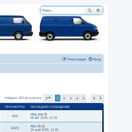
Поиск
Расширенный п
Регистрация
Вход
Страница
1
из
8
1
2
3
4
5
8
След.
Найдено 363 результата
…
ПРОСМОТРЫ
ПОСЛЕДНЕЕ СООБЩЕНИЕ
oleg_pop
404
05 авг 2026, 12:16
Alex 65
4845
15 май 2026, 12:45