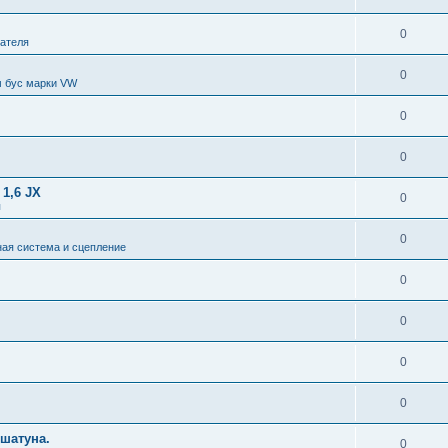
0
гателя
0
 бус марки VW
0
0
1,6 JX
0
я
0
ая система и сцепление
0
0
0
0
шатуна.
0