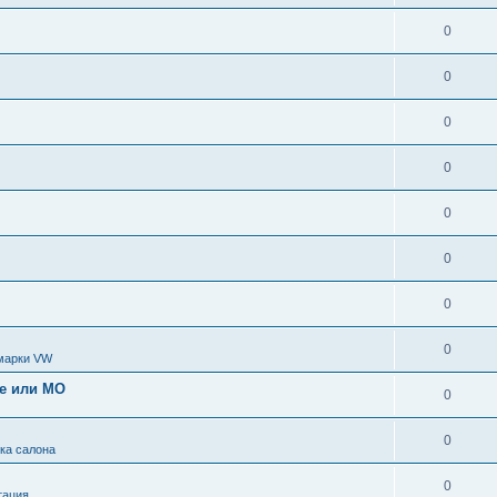
0
0
0
0
0
0
0
0
марки VW
ве или МО
0
0
ка салона
0
тация