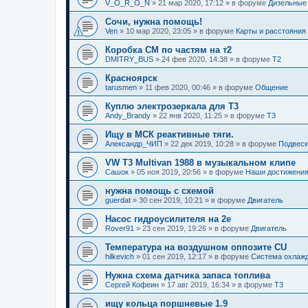
V_O_R_O_N
»
21 мар 2020, 17:12
» в форуме
Дизельные 
Сочи, нужна помощь!
Ven
»
10 мар 2020, 23:05
» в форуме
Карты и расстояния
Коробка СМ по частям на т2
DMITRY_BUS
»
24 фев 2020, 14:38
» в форуме
T2
Красноярск
tarusmen
»
11 фев 2020, 00:46
» в форуме
Общение
Куплю электрозеркала для Т3
Andy_Brandy
»
22 янв 2020, 11:25
» в форуме
T3
Ищу в МСК реактивные тяги.
Александр_ЧИП
»
22 дек 2019, 10:28
» в форуме
Подвеск
VW T3 Multivan 1988 в музыкальном клипе
Сашок
»
05 ноя 2019, 20:56
» в форуме
Наши достижени
нужна помощь с схемой
guerdat
»
30 сен 2019, 10:21
» в форуме
Двигатель
Насос гидроусилителя на 2е
Rover91
»
23 сен 2019, 19:26
» в форуме
Двигатель
Температура на воздушном оппозите CU
hilkevich
»
01 сен 2019, 12:17
» в форуме
Система охлажд
Нужна схема датчика запаса топлива
Сергей Кофеин
»
17 авг 2019, 16:34
» в форуме
T3
ищу кольца поршневые 1.9