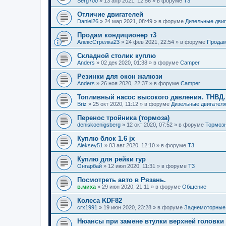
Serg700
»
13 апр 2021, 12:56
» в форуме
T3
Отличие двигателей
Daniel26
»
24 мар 2021, 08:49
» в форуме
Дизельные дви
Продам кондиционер т3
АлексСтрелка23
»
24 фев 2021, 22:54
» в форуме
Продам
Складной столик куплю
Anders
»
02 дек 2020, 01:38
» в форуме
Camper
Резинки для окон жалюзи
Anders
»
26 ноя 2020, 22:37
» в форуме
Camper
Топливный насос высокого давления. ТНВД. 
Briz
»
25 окт 2020, 11:12
» в форуме
Дизельные двигател
Перенос тройника (тормоза)
deniskoenigsberg
»
12 окт 2020, 07:52
» в форуме
Тормозн
Куплю блок 1.6 jx
Aleksey51
»
03 авг 2020, 12:10
» в форуме
T3
Куплю для рейки гур
Онгарбай
»
12 июл 2020, 11:31
» в форуме
T3
Посмотреть авто в Рязань.
в.миха
»
29 июн 2020, 21:11
» в форуме
Общение
Колеса KDF82
crx1991
»
19 июн 2020, 23:28
» в форуме
Заднемоторные
Нюансы при замене втулки верхней головки 