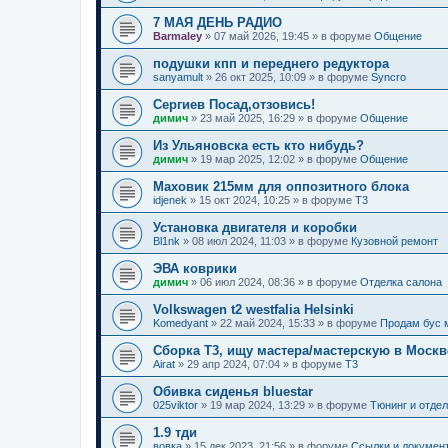
7 МАЯ ДЕНЬ РАДИО
Barmaley
»
07 май 2026, 19:45
» в форуме
Общение
подушки кпп и переднего редуктора
sanyamult
»
26 окт 2025, 10:09
» в форуме
Syncro
Сергиев Посад,отзовись!
димич
»
23 май 2025, 16:29
» в форуме
Общение
Из Ульяновска есть кто нибудь?
димич
»
19 мар 2025, 12:02
» в форуме
Общение
Маховик 215мм для оппозитного блока
idjenek
»
15 окт 2024, 10:25
» в форуме
T3
Установка двигателя и коробки
Bl1nk
»
08 июл 2024, 11:03
» в форуме
Кузовной ремонт
ЭВА коврики
димич
»
06 июл 2024, 08:36
» в форуме
Отделка салона
Volkswagen t2 westfalia Helsinki
Komedyant
»
22 май 2024, 15:33
» в форуме
Продам бус 
Сборка Т3, ищу мастера/мастерскую в Моск
Airat
»
29 апр 2024, 07:04
» в форуме
T3
Обивка сиденья bluestar
025viktor
»
19 мар 2024, 13:29
» в форуме
Тюнинг и отдел
1.9 тди
вовка
»
15 дек 2023, 21:56
» в форуме
Ссылки и докумен