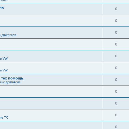
его
0
0
0
 двигателя
0
0
ки VW
0
ки VW
 тех помощь.
0
ные двигателя
0
0
0
ие ТС
0