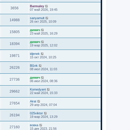
Barmaley
3656
07 май 2026, 19:45
sanyamult
14988
26 окт 2025, 10:09
димич
15805
23 май 2025, 16:29
димич
18394
19 мар 2025, 12:02
idjenek
19871
15 окт 2024, 10:25
Bl1nk
26226
08 июл 2024, 11:03
димич
27736
06 июл 2024, 08:36
Komedyant
29662
22 май 2024, 15:33
Airat
27654
29 апр 2024, 07:04
025viktor
26194
19 мар 2024, 13:29
вовка
27160
15 дек 2023, 21:56