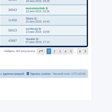
18 июл 2019, 18:28
monsterochek
36563
13 июл 2019, 20:36
Shans
11450
21 июн 2019, 19:43
sun4evag
58523
13 июн 2019, 10:58
Vovakin
43687
07 июн 2019, 17:14
Страница
1
из
8
1
2
3
4
5
8
След.
Найдено 363 результата
…
 с администрацией
Удалить cookies
Часовой пояс:
UTC+03:00