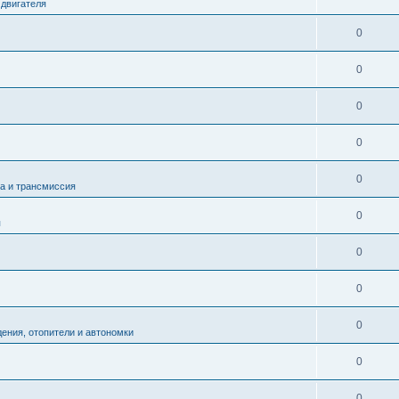
двигателя
0
0
0
0
0
а и трансмиссия
0
я
0
0
0
ения, отопители и автономки
0
0