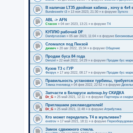
В наличае LT35 двойная кабина , хочу в 4х4 
Bundeswehr t3
»
13 ноя 2023, 21:30
» в форуме
Syncro
ABL -> AFN
Стасон
»
04 окт 2023, 13:21
» в форуме
T4
КУПЛЮ рабочий DF
Dandyrussian
»
05 авг 2023, 11:04
» в форуме
Бензиновые
Сломался под Пензой
димич
»
20 авг 2022, 15:34
» в форуме
Общение
Продам буса 84 года
Denzel
»
22 май 2022, 14:29
» в форуме
Продам бус мар
Кузов Т3 с ГУР
Физрук
»
17 апр 2022, 08:17
» в форуме
Продам бус мар
Правильность установки турбины, требуется
Тимка пчеловод
»
04 фев 2022, 22:52
» в форуме
Дизель
Запчасти в Беларуси autosup.by СКИДКА
Dr_G
»
25 май 2021, 12:11
» в форуме
Партнеры и скидки
Приглашаем рекламодателей!
Dr_G
»
25 май 2021, 11:48
» в форуме
Атрибутика
Кто может переделать Т4 в мультивен?
evetrov
»
17 май 2021, 18:11
» в форуме
Переоборудован
Замок сдвижного стекла.