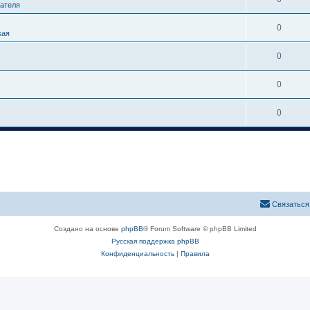
гателя
0
кая
0
0
0
Связаться
Создано на основе
phpBB
® Forum Software © phpBB Limited
Русская поддержка phpBB
Конфиденциальность
|
Правила