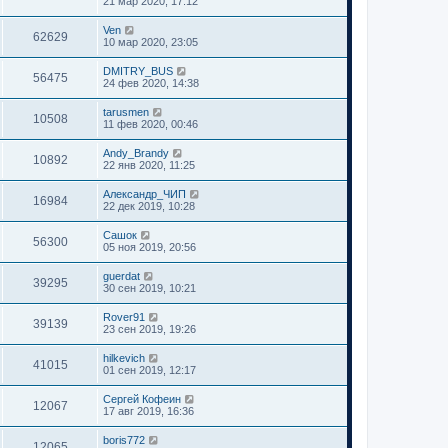
21 мар 2020, 17:12
Ven
62629
10 мар 2020, 23:05
DMITRY_BUS
56475
24 фев 2020, 14:38
tarusmen
10508
11 фев 2020, 00:46
Andy_Brandy
10892
22 янв 2020, 11:25
Александр_ЧИП
16984
22 дек 2019, 10:28
Сашок
56300
05 ноя 2019, 20:56
guerdat
39295
30 сен 2019, 10:21
Rover91
39139
23 сен 2019, 19:26
hilkevich
41015
01 сен 2019, 12:17
Сергей Кофеин
12067
17 авг 2019, 16:36
boris772
12065