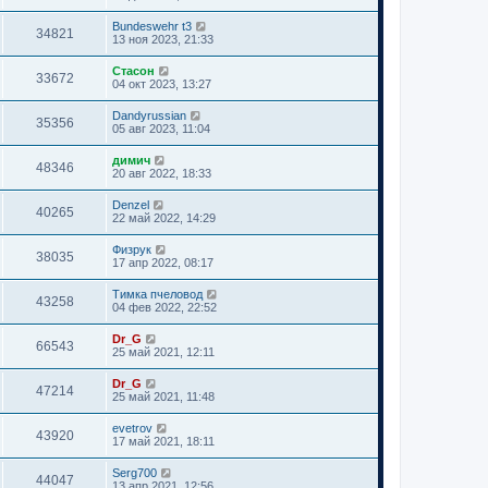
Bundeswehr t3
34821
13 ноя 2023, 21:33
Стасон
33672
04 окт 2023, 13:27
Dandyrussian
35356
05 авг 2023, 11:04
димич
48346
20 авг 2022, 18:33
Denzel
40265
22 май 2022, 14:29
Физрук
38035
17 апр 2022, 08:17
Тимка пчеловод
43258
04 фев 2022, 22:52
Dr_G
66543
25 май 2021, 12:11
Dr_G
47214
25 май 2021, 11:48
evetrov
43920
17 май 2021, 18:11
Serg700
44047
13 апр 2021, 12:56