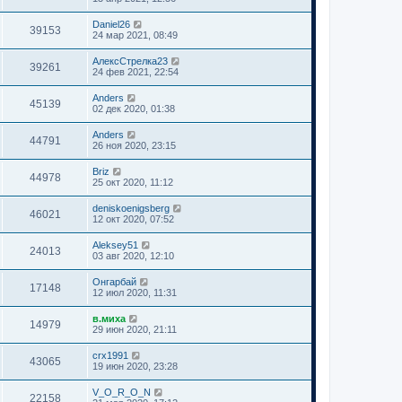
Daniel26
39153
24 мар 2021, 08:49
АлексСтрелка23
39261
24 фев 2021, 22:54
Anders
45139
02 дек 2020, 01:38
Anders
44791
26 ноя 2020, 23:15
Briz
44978
25 окт 2020, 11:12
deniskoenigsberg
46021
12 окт 2020, 07:52
Aleksey51
24013
03 авг 2020, 12:10
Онгарбай
17148
12 июл 2020, 11:31
в.миха
14979
29 июн 2020, 21:11
crx1991
43065
19 июн 2020, 23:28
V_O_R_O_N
22158