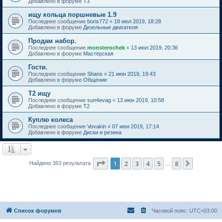
Добавлено в форуме
T3
ищу кольца поршневые 1.9
Последнее сообщение
boris772
«
18 июл 2019, 18:28
Добавлено в форуме
Дизельные двигателя
Продам набор.
Последнее сообщение
monsterochek
«
13 июл 2019, 20:36
Добавлено в форуме
Мастерская
Гости.
Последнее сообщение
Shans
«
21 июн 2019, 19:43
Добавлено в форуме
Общение
Т2 ищу
Последнее сообщение
sun4evag
«
13 июн 2019, 10:58
Добавлено в форуме
T2
Куплю колеса
Последнее сообщение
Vovakin
«
07 июн 2019, 17:14
Добавлено в форуме
Диски и резина
Страница
1
из
8
1
2
3
4
5
8
След.
Найдено 363 результата
…
Список форумов
Часовой пояс:
UTC+03:00