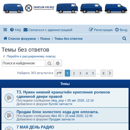
FAQ
Связаться с администрацией
Регистрация
Вход
П
Список форумов
Поиск
Темы без ответов
о
Темы без ответов
и
Перейти к расширенному поиску
с
Поиск
Расширенный поиск
к
Страница
1
из
8
1
2
3
4
5
8
След.
Найдено 363 результата
…
Темы
Т3. Нужен нижний кранштейн крепления роликов
сдвижной двери правой
Последнее сообщение
oleg_pop
«
05 авг 2026, 12:16
Добавлено в форуме
Куплю запчасти
Продам блок холостого хода для оппозита.
Последнее сообщение
Alex 65
«
15 май 2026, 12:45
Добавлено в форуме
Продам запчасти
7 МАЯ ДЕНЬ РАДИО