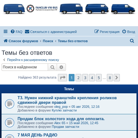
FAQ
Связаться с администрацией
Регистрация
Вход
П
Список форумов
Поиск
Темы без ответов
о
Темы без ответов
и
Перейти к расширенному поиску
с
Поиск
Расширенный поиск
к
Страница
1
из
8
1
2
3
4
5
8
След.
Найдено 363 результата
…
Темы
Т3. Нужен нижний кранштейн крепления роликов
сдвижной двери правой
Последнее сообщение
oleg_pop
«
05 авг 2026, 12:16
Добавлено в форуме
Куплю запчасти
Продам блок холостого хода для оппозита.
Последнее сообщение
Alex 65
«
15 май 2026, 12:45
Добавлено в форуме
Продам запчасти
7 МАЯ ДЕНЬ РАДИО