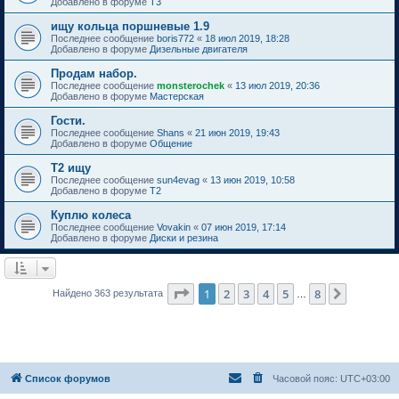
Добавлено в форуме
T3
ищу кольца поршневые 1.9
Последнее сообщение
boris772
«
18 июл 2019, 18:28
Добавлено в форуме
Дизельные двигателя
Продам набор.
Последнее сообщение
monsterochek
«
13 июл 2019, 20:36
Добавлено в форуме
Мастерская
Гости.
Последнее сообщение
Shans
«
21 июн 2019, 19:43
Добавлено в форуме
Общение
Т2 ищу
Последнее сообщение
sun4evag
«
13 июн 2019, 10:58
Добавлено в форуме
T2
Куплю колеса
Последнее сообщение
Vovakin
«
07 июн 2019, 17:14
Добавлено в форуме
Диски и резина
Страница
1
из
8
1
2
3
4
5
8
След.
Найдено 363 результата
…
Список форумов
Часовой пояс:
UTC+03:00