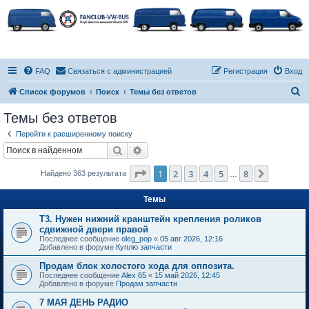
FAQ
Связаться с администрацией
Регистрация
Вход
П
Список форумов
Поиск
Темы без ответов
о
Темы без ответов
и
Перейти к расширенному поиску
с
Поиск
Расширенный поиск
к
Страница
1
из
8
1
2
3
4
5
8
След.
Найдено 363 результата
…
Темы
Т3. Нужен нижний кранштейн крепления роликов
сдвижной двери правой
Последнее сообщение
oleg_pop
«
05 авг 2026, 12:16
Добавлено в форуме
Куплю запчасти
Продам блок холостого хода для оппозита.
Последнее сообщение
Alex 65
«
15 май 2026, 12:45
Добавлено в форуме
Продам запчасти
7 МАЯ ДЕНЬ РАДИО