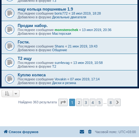
Добавлено в форуме
T3
ищу кольца поршневые 1.9
Последнее сообщение
boris772
«
18 июл 2019, 18:28
Добавлено в форуме
Дизельные двигателя
Продам набор.
Последнее сообщение
monsterochek
«
13 июл 2019, 20:36
Добавлено в форуме
Мастерская
Гости.
Последнее сообщение
Shans
«
21 июн 2019, 19:43
Добавлено в форуме
Общение
Т2 ищу
Последнее сообщение
sun4evag
«
13 июн 2019, 10:58
Добавлено в форуме
T2
Куплю колеса
Последнее сообщение
Vovakin
«
07 июн 2019, 17:14
Добавлено в форуме
Диски и резина
Страница
1
из
8
1
2
3
4
5
8
След.
Найдено 363 результата
…
Список форумов
Часовой пояс:
UTC+03:00