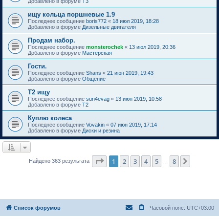
Добавлено в форуме
T3
ищу кольца поршневые 1.9
Последнее сообщение
boris772
«
18 июл 2019, 18:28
Добавлено в форуме
Дизельные двигателя
Продам набор.
Последнее сообщение
monsterochek
«
13 июл 2019, 20:36
Добавлено в форуме
Мастерская
Гости.
Последнее сообщение
Shans
«
21 июн 2019, 19:43
Добавлено в форуме
Общение
Т2 ищу
Последнее сообщение
sun4evag
«
13 июн 2019, 10:58
Добавлено в форуме
T2
Куплю колеса
Последнее сообщение
Vovakin
«
07 июн 2019, 17:14
Добавлено в форуме
Диски и резина
Страница
1
из
8
1
2
3
4
5
8
След.
Найдено 363 результата
…
Список форумов
Часовой пояс:
UTC+03:00