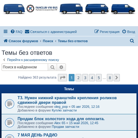
FAQ
Связаться с администрацией
Регистрация
Вход
П
Список форумов
Поиск
Темы без ответов
о
Темы без ответов
и
Перейти к расширенному поиску
с
Поиск
Расширенный поиск
к
Страница
1
из
8
1
2
3
4
5
8
След.
Найдено 363 результата
…
Темы
Т3. Нужен нижний кранштейн крепления роликов
сдвижной двери правой
Последнее сообщение
oleg_pop
«
05 авг 2026, 12:16
Добавлено в форуме
Куплю запчасти
Продам блок холостого хода для оппозита.
Последнее сообщение
Alex 65
«
15 май 2026, 12:45
Добавлено в форуме
Продам запчасти
7 МАЯ ДЕНЬ РАДИО